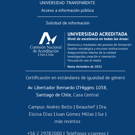
UNIVERSIDAD TRANSPARENTE
Perfeccionamiento
Acceso a información pública
Editar Portafolio Académico
Solicitud de información
Evaluación docente
Calificación académica
Postulación al AUCAI
Funcionarias/os
Cursos internos de capacitación
Bienestar del personal
Certificación en estándares de igualdad de género
Portal de movilidad interna
Certificado de renta
Av. Libertador Bernardo O'Higgins 1058,
Santiago de Chile,
Casa Central
Certificado de renta honorarios
Gestión de correo uchile
Campus
:
Andrés Bello
|
Beauchef
|
Dra.
Editar páginas blancas
Eloísa Díaz
|
Juan Gómez Millas
|
Sur
|
más recintos
Extranjeras/os
Revalidación y reconocimiento de títulos
+56 2 29782000
|
Teléfonos y correos
|