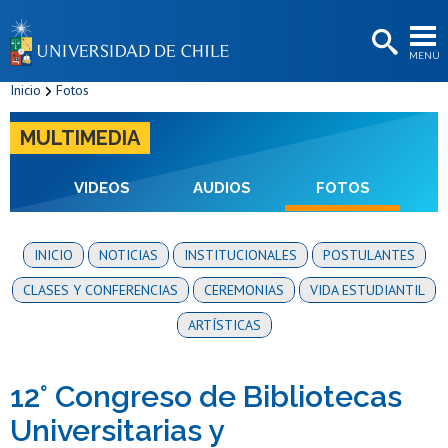
EXTENSIÓN
MENÚ
BIBLIOTECAS
Inicio
Fotos
LA UNIVERSIDAD
MULTIMEDIA
Postulantes
Estudiantes
VIDEOS
AUDIOS
FOTOS
Académicas/os
INICIO
NOTICIAS
INSTITUCIONALES
POSTULANTES
Funcionarias/os
CLASES Y CONFERENCIAS
CEREMONIAS
VIDA ESTUDIANTIL
Egresadas/os
ARTÍSTICAS
12° Congreso de Bibliotecas
Universitarias y