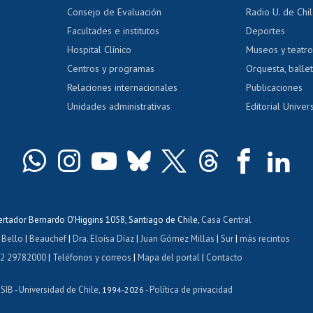
dito exalumnos
Gestión de 
Consejo de Evaluación
Radio U. de Chi
Postulación al AUCAI
y grados
Editar pági
Facultades e institutos
Deportes
Hospital Clínico
Museos y teatr
da tecnológica
Tarjeta TUI
Wifi
Acoso laboral
s
Centros y programas
Orquesta, ballet
Relaciones internacionales
Publicaciones
Unidades administrativas
Editorial Univers
bertador Bernardo O'Higgins 1058, Santiago de Chile,
Casa Central
 Bello
|
Beauchef
|
Dra. Eloísa Díaz
|
Juan Gómez Millas
|
Sur
|
más recintos
 2 29782000
|
Teléfonos y correos
|
Mapa del portal
|
Contacto
ISIB
Universidad de Chile
Política de privacidad
-
, 1994-2026 -