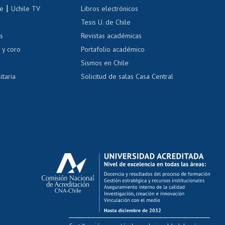
correo uchile
|
le
Uchile TV
Libros electrónicos
nas blancas
Tesis U. de Chile
os
Revistas académicas
, sexual y violencia
Denuncias administrativas
 y coro
Portafolio académico
Sismos en Chile
itaria
Solicitud de salas Casa Central