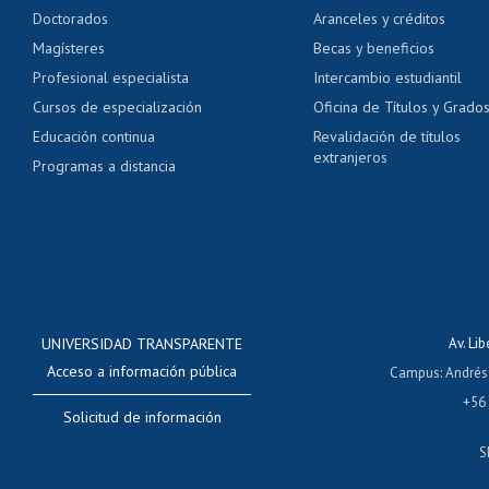
Pago de arancel y cré
Doctorados
Aranceles y créditos
Certificado de títulos 
Magísteres
Becas y beneficios
Profesional especialista
Intercambio estudiantil
Mi Uchile
Ayu
Cursos de especialización
Oficina de Títulos y Grado
Educación continua
Revalidación de títulos
extranjeros
Programas a distancia
UNIVERSIDAD TRANSPARENTE
Av. Li
Acceso a información pública
Campus
:
Andrés
+56
Solicitud de información
S