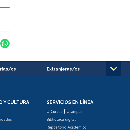
rias/os
Extranjeras/os
rnos de
Revalidación y reconocimiento
n
de títulos
el personal
Postulación al Programa de
Movilidad Estudiantil
D Y CULTURA
SERVICIOS EN LÍNEA
ovilidad interna
Inscripción de asignaturas
|
 de renta
U-Cursos
Ucampus
Cursos de español
 de renta
vidades
Biblioteca digital
Repositorio Académico