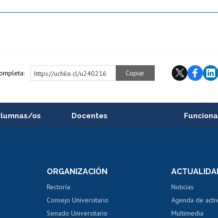
completa:
Copiar
https://uchile.cl/u240216
alumnas/os
Docentes
Funciona
Postulación a concursos
Cursos inte
internos de investigación
capacitació
e asignaturas
Consulta a bases de datos
Bienestar d
 de notas
ORGANIZACIÓN
ACTUALIDA
Perfeccionamiento
Portal de m
 regular
Editar Portafolio Académico
Certificado
Rectoría
Noticias
tal
Evaluación docente
Certificado
Consejo Universitario
Agenda de acti
dito alumnos
honorarios
Calificación académica
Senado Universitario
Multimedia