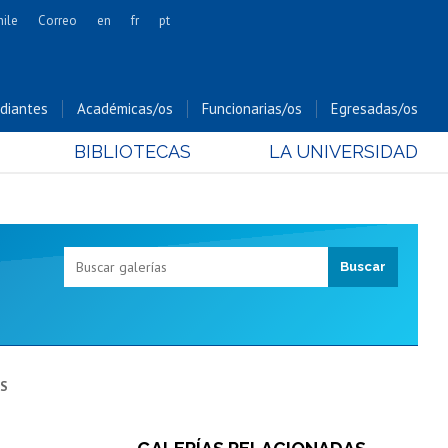
hile
Correo
en
fr
pt
Artes
Cs. Agronómicas
diantes
Académicas/os
Funcionarias/os
Egresadas/os
Cs. Forestales y Conservación
BIBLIOTECAS
LA UNIVERSIDAD
Cs. Sociales
Comunicación e Imagen
Economía y Negocios
Gobierno
Odontología
Estudios Internacionales
Bachillerato
Hospital Clínico
AS