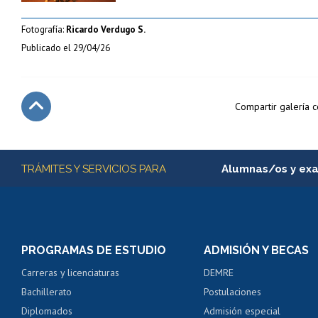
Fotografía:
Ricardo Verdugo S.
Publicado el
29/04/26
Compartir galería 
Subir
Más información
TRÁMITES Y SERVICIOS PARA
Alumnas/os y ex
Matrícula en línea
Inscripción y cambio d
Consulta y certificado
PROGRAMAS DE ESTUDIO
ADMISIÓN Y BECAS
Certificado de alumno
Carreras y licenciaturas
DEMRE
Servicio médico y den
Bachillerato
Postulaciones
Pago de arancel y cré
Diplomados
Admisión especial