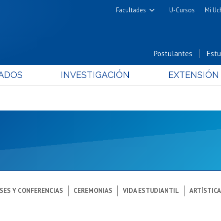
Facultades
U-Cursos
Mi Uc
Arquitectura y Urbanismo
Ciencias
Postulantes
Estu
Cs. Físicas y Matemáticas
ADOS
INVESTIGACIÓN
EXTENSIÓN
Cs. Químicas y Farmacéuticas
Cs. Veterinarias y Pecuarias
Derecho
Filosofía y Humanidades
Medicina
Estudios Avanzados en Educación
Nutrición y Tecnología de
Alimentos
SES Y CONFERENCIAS
CEREMONIAS
VIDA ESTUDIANTIL
ARTÍSTIC