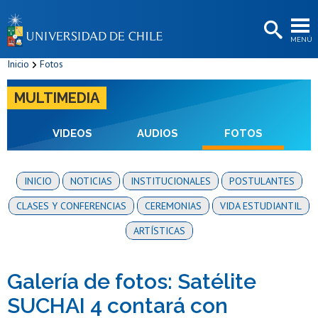
EXTENSIÓN
MENÚ
BIBLIOTECAS
Inicio
Fotos
LA UNIVERSIDAD
MULTIMEDIA
Postulantes
Estudiantes
VIDEOS
AUDIOS
FOTOS
Académicas/os
INICIO
NOTICIAS
INSTITUCIONALES
POSTULANTES
Funcionarias/os
CLASES Y CONFERENCIAS
CEREMONIAS
VIDA ESTUDIANTIL
Egresadas/os
ARTÍSTICAS
Galería de fotos: Satélite
SUCHAI 4 contará con