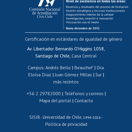
Postulación al AUCAI
Funcionarias/os
Cursos internos de capacitación
Bienestar del personal
Certificación en estándares de igualdad de género
Portal de movilidad interna
Certificado de renta
Av. Libertador Bernardo O'Higgins 1058,
Santiago de Chile,
Casa Central
Certificado de renta honorarios
Gestión de correo uchile
Campus
:
Andrés Bello
|
Beauchef
|
Dra.
Editar páginas blancas
Eloísa Díaz
|
Juan Gómez Millas
|
Sur
|
más recintos
Extranjeras/os
Revalidación y reconocimiento de títulos
+56 2 29782000
|
Teléfonos y correos
|
Mapa del portal
|
Contacto
Postulación al Programa de Movilidad Estudiantil
Inscripción de asignaturas
SISIB
Universidad de Chile
Cursos de español
-
, 1994-2026 -
Política de privacidad