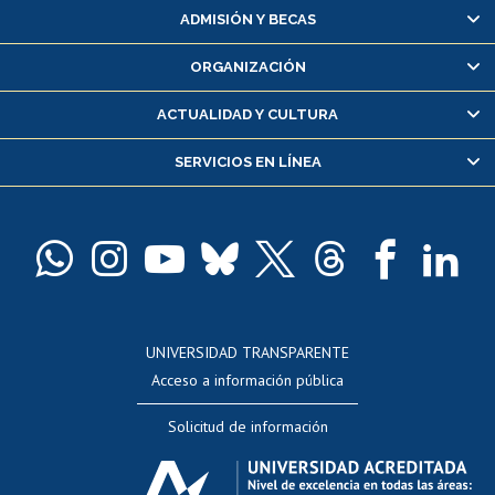
Matrícula en línea
ADMISIÓN Y BECAS
Inscripción y cambio de asignaturas
ORGANIZACIÓN
Consulta y certificado de notas
Certificado de alumno regular
ACTUALIDAD Y CULTURA
Servicio médico y dental
SERVICIOS EN LÍNEA
Pago de arancel y crédito alumnos
Pago de arancel y crédito exalumnos
Certificado de títulos y grados
Docentes
Postulación a concursos internos de investigación
Consulta a bases de datos
UNIVERSIDAD TRANSPARENTE
Perfeccionamiento
Acceso a información pública
Editar Portafolio Académico
Solicitud de información
Evaluación docente
Calificación académica
Postulación al AUCAI