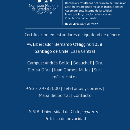
Funcionarias/os
Cursos internos de capacitación
Bienestar del personal
Certificación en estándares de igualdad de género
Portal de movilidad interna
Certificado de renta
Av. Libertador Bernardo O'Higgins 1058,
Santiago de Chile,
Casa Central
Certificado de renta honorarios
Gestión de correo uchile
Campus
:
Andrés Bello
|
Beauchef
|
Dra.
Editar páginas blancas
Eloísa Díaz
|
Juan Gómez Millas
|
Sur
|
más recintos
Extranjeras/os
Revalidación y reconocimiento de títulos
+56 2 29782000
|
Teléfonos y correos
|
Mapa del portal
|
Contacto
Postulación al Programa de Movilidad Estudiantil
Inscripción de asignaturas
SISIB
Universidad de Chile
Cursos de español
-
, 1994-2026 -
Política de privacidad
Mi Uchile
Ayuda tecnológica
Tarjeta TUI
Wifi