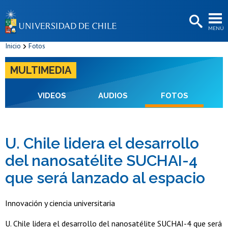
EXTENSIÓN
MENÚ
BIBLIOTECAS
Inicio
Fotos
LA UNIVERSIDAD
MULTIMEDIA
Postulantes
Estudiantes
VIDEOS
AUDIOS
FOTOS
Académicas/os
Funcionarias/os
U. Chile lidera el desarrollo
del nanosatélite SUCHAI-4
Egresadas/os
que será lanzado al espacio
Innovación y ciencia universitaria
U. Chile lidera el desarrollo del nanosatélite SUCHAI-4 que será