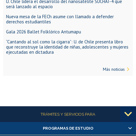
U. Chile lidera el desarrollo del nanosatélite SUCHAI-4 que
será lanzado al espacio
Nueva mesa de la FECh asume con llamado a defender
derechos estudiantiles
Gala 2026 Ballet Folklórico Antumapu
“Cantando al sol como la cigarra”: U. de Chile presenta libro
que reconstruye la identidad de niñas, adolescentes y mujeres
ejecutadas en dictadura
Más noticias
Más información
TRÁMITES Y SERVICIOS PARA
PROGRAMAS DE ESTUDIO
Alumnas/os y exalumnas/os