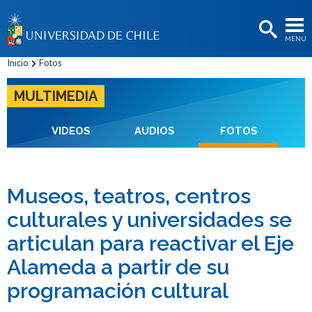
EXTENSIÓN
MENÚ
BIBLIOTECAS
Inicio
Fotos
LA UNIVERSIDAD
MULTIMEDIA
Postulantes
Estudiantes
VIDEOS
AUDIOS
FOTOS
Académicas/os
Funcionarias/os
Museos, teatros, centros
culturales y universidades se
Egresadas/os
articulan para reactivar el Eje
Alameda a partir de su
programación cultural