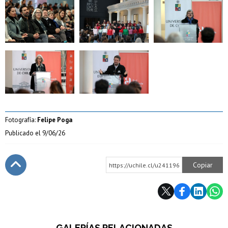
Zoom
Zoom
Zoom
Zoom
Zoom
Fotografía:
Felipe Poga
Publicado el
9/06/26
Copiar
https://uchile.cl/u241196
Subir
GALERÍAS RELACIONADAS