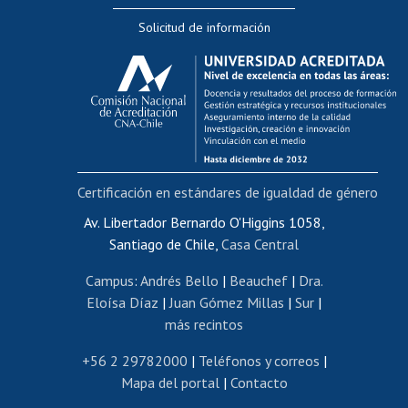
Editar Portafolio Académico
Solicitud de información
Evaluación docente
Calificación académica
Postulación al AUCAI
Funcionarias/os
Cursos internos de capacitación
Bienestar del personal
Certificación en estándares de igualdad de género
Portal de movilidad interna
Certificado de renta
Av. Libertador Bernardo O'Higgins 1058,
Santiago de Chile,
Casa Central
Certificado de renta honorarios
Gestión de correo uchile
Campus
:
Andrés Bello
|
Beauchef
|
Dra.
Editar páginas blancas
Eloísa Díaz
|
Juan Gómez Millas
|
Sur
|
más recintos
Extranjeras/os
Revalidación y reconocimiento de títulos
+56 2 29782000
|
Teléfonos y correos
|
Mapa del portal
|
Contacto
Postulación al Programa de Movilidad Estudiantil