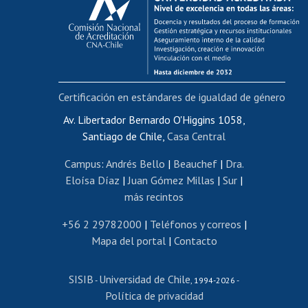
Postulación al AUCAI
Funcionarias/os
Cursos internos de capacitación
Bienestar del personal
Certificación en estándares de igualdad de género
Portal de movilidad interna
Certificado de renta
Av. Libertador Bernardo O'Higgins 1058,
Santiago de Chile,
Casa Central
Certificado de renta honorarios
Gestión de correo uchile
Campus
:
Andrés Bello
|
Beauchef
|
Dra.
Editar páginas blancas
Eloísa Díaz
|
Juan Gómez Millas
|
Sur
|
más recintos
Extranjeras/os
Revalidación y reconocimiento de títulos
+56 2 29782000
|
Teléfonos y correos
|
Mapa del portal
|
Contacto
Postulación al Programa de Movilidad Estudiantil
Inscripción de asignaturas
SISIB
Universidad de Chile
Cursos de español
-
, 1994-2026 -
Política de privacidad