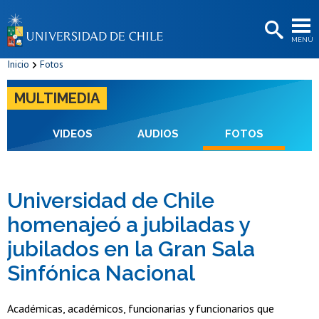
EXTENSIÓN
MENÚ
BIBLIOTECAS
Inicio
Fotos
LA UNIVERSIDAD
MULTIMEDIA
Postulantes
Estudiantes
VIDEOS
AUDIOS
FOTOS
Académicas/os
Funcionarias/os
Universidad de Chile
homenajeó a jubiladas y
Egresadas/os
jubilados en la Gran Sala
Sinfónica Nacional
Académicas, académicos, funcionarias y funcionarios que