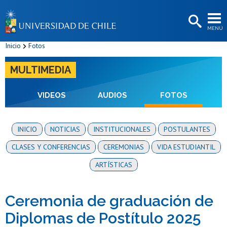
EXTENSIÓN
MENÚ
BIBLIOTECAS
Inicio
Fotos
LA UNIVERSIDAD
MULTIMEDIA
Postulantes
Estudiantes
VIDEOS
AUDIOS
FOTOS
Académicas/os
INICIO
NOTICIAS
INSTITUCIONALES
POSTULANTES
Funcionarias/os
CLASES Y CONFERENCIAS
CEREMONIAS
VIDA ESTUDIANTIL
Egresadas/os
ARTÍSTICAS
Ceremonia de graduación de
Diplomas de Postítulo 2025