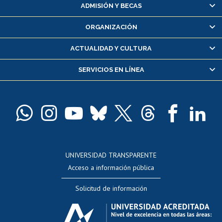
Matrícula en línea
ADMISIÓN Y BECAS
Inscripción y cambio de asignaturas
ORGANIZACIÓN
Consulta y certificado de notas
Certificado de alumno regular
ACTUALIDAD Y CULTURA
Servicio médico y dental
SERVICIOS EN LÍNEA
Pago de arancel y crédito alumnos
Pago de arancel y crédito exalumnos
Certificado de títulos y grados
Docentes
Postulación a concursos internos de investigación
Consulta a bases de datos
UNIVERSIDAD TRANSPARENTE
Perfeccionamiento
Acceso a información pública
Editar Portafolio Académico
Solicitud de información
Evaluación docente
Calificación académica
Postulación al AUCAI