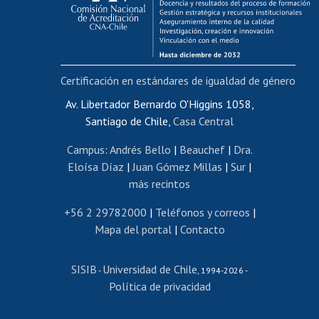
Funcionarias/os
Cursos internos de capacitación
Bienestar del personal
Certificación en estándares de igualdad de género
Portal de movilidad interna
Certificado de renta
Av. Libertador Bernardo O'Higgins 1058,
Santiago de Chile,
Casa Central
Certificado de renta honorarios
Gestión de correo uchile
Campus
:
Andrés Bello
|
Beauchef
|
Dra.
Editar páginas blancas
Eloísa Díaz
|
Juan Gómez Millas
|
Sur
|
más recintos
Extranjeras/os
Revalidación y reconocimiento de títulos
+56 2 29782000
|
Teléfonos y correos
|
Mapa del portal
|
Contacto
Postulación al Programa de Movilidad Estudiantil
Inscripción de asignaturas
SISIB
Universidad de Chile
Cursos de español
-
, 1994-2026 -
Política de privacidad
Mi Uchile
Ayuda tecnológica
Tarjeta TUI
Wifi