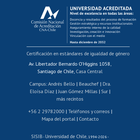
Calificación académica
Postulación al AUCAI
Funcionarias/os
Cursos internos de capacitación
Bienestar del personal
Certificación en estándares de igualdad de género
Portal de movilidad interna
Certificado de renta
Av. Libertador Bernardo O'Higgins 1058,
Santiago de Chile,
Casa Central
Certificado de renta honorarios
Gestión de correo uchile
Campus
:
Andrés Bello
|
Beauchef
|
Dra.
Editar páginas blancas
Eloísa Díaz
|
Juan Gómez Millas
|
Sur
|
más recintos
Extranjeras/os
Revalidación y reconocimiento de títulos
+56 2 29782000
|
Teléfonos y correos
|
Mapa del portal
|
Contacto
Postulación al Programa de Movilidad Estudiantil
Inscripción de asignaturas
SISIB
Universidad de Chile
Cursos de español
-
, 1994-2026 -