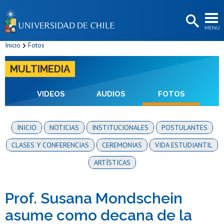
EXTENSIÓN
MENÚ
BIBLIOTECAS
Inicio
Fotos
LA UNIVERSIDAD
MULTIMEDIA
Postulantes
Estudiantes
VIDEOS
AUDIOS
FOTOS
Académicas/os
INICIO
NOTICIAS
INSTITUCIONALES
POSTULANTES
Funcionarias/os
CLASES Y CONFERENCIAS
CEREMONIAS
VIDA ESTUDIANTIL
Egresadas/os
ARTÍSTICAS
Prof. Susana Mondschein
asume como decana de la