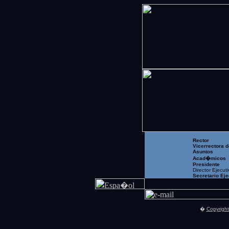
Rector
Vicerrectora d
Asuntos
Acad�micos
Presidente
Director Ejecut
Secretario Eje
�
Copyrigh