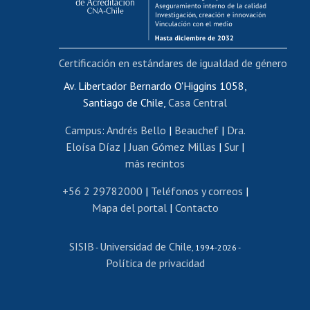
Funcionarias/os
Cursos internos de capacitación
Bienestar del personal
Certificación en estándares de igualdad de género
Portal de movilidad interna
Certificado de renta
Av. Libertador Bernardo O'Higgins 1058,
Santiago de Chile,
Casa Central
Certificado de renta honorarios
Gestión de correo uchile
Campus
:
Andrés Bello
|
Beauchef
|
Dra.
Editar páginas blancas
Eloísa Díaz
|
Juan Gómez Millas
|
Sur
|
más recintos
Extranjeras/os
Revalidación y reconocimiento de títulos
+56 2 29782000
|
Teléfonos y correos
|
Mapa del portal
|
Contacto
Postulación al Programa de Movilidad Estudiantil
Inscripción de asignaturas
SISIB
Universidad de Chile
Cursos de español
-
, 1994-2026 -
Política de privacidad
Mi Uchile
Ayuda tecnológica
Tarjeta TUI
Wifi
Acoso laboral, sexual y violencia