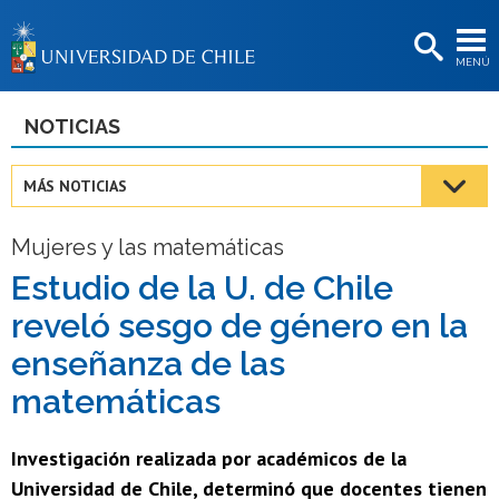
EXTENSIÓN
MENÚ
BIBLIOTECAS
LA UNIVERSIDAD
NOTICIAS
Postulantes
MÁS NOTICIAS
Estudiantes
Mujeres y las matemáticas
Académicas/os
Estudio de la U. de Chile
Funcionarias/os
reveló sesgo de género en la
Egresadas/os
enseñanza de las
matemáticas
Investigación realizada por académicos de la
Universidad de Chile, determinó que docentes tienen