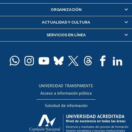
Inscripción y cambio de asignaturas
ORGANIZACIÓN
Consulta y certificado de notas
Certificado de alumno regular
ACTUALIDAD Y CULTURA
Servicio médico y dental
SERVICIOS EN LÍNEA
Pago de arancel y crédito alumnos
Pago de arancel y crédito exalumnos
Certificado de títulos y grados
Docentes
Postulación a concursos internos de investigación
Consulta a bases de datos
UNIVERSIDAD TRANSPARENTE
Perfeccionamiento
Acceso a información pública
Editar Portafolio Académico
Solicitud de información
Evaluación docente
Calificación académica
Postulación al AUCAI