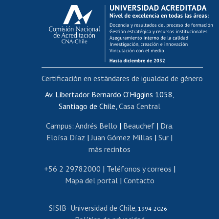
Calificación académica
Postulación al AUCAI
Funcionarias/os
Cursos internos de capacitación
Bienestar del personal
Certificación en estándares de igualdad de género
Portal de movilidad interna
Certificado de renta
Av. Libertador Bernardo O'Higgins 1058,
Santiago de Chile,
Casa Central
Certificado de renta honorarios
Gestión de correo uchile
Campus
:
Andrés Bello
|
Beauchef
|
Dra.
Editar páginas blancas
Eloísa Díaz
|
Juan Gómez Millas
|
Sur
|
más recintos
Extranjeras/os
Revalidación y reconocimiento de títulos
+56 2 29782000
|
Teléfonos y correos
|
Mapa del portal
|
Contacto
Postulación al Programa de Movilidad Estudiantil
Inscripción de asignaturas
SISIB
Universidad de Chile
Cursos de español
-
, 1994-2026 -