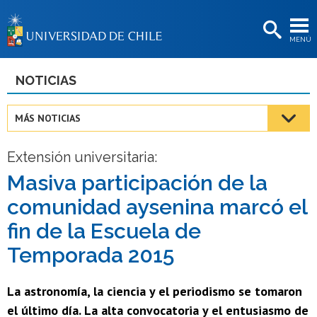
EXTENSIÓN
MENÚ
BIBLIOTECAS
LA UNIVERSIDAD
NOTICIAS
Postulantes
MÁS NOTICIAS
Estudiantes
Extensión universitaria:
Académicas/os
Masiva participación de la
Funcionarias/os
comunidad aysenina marcó el
Egresadas/os
fin de la Escuela de
Temporada 2015
La astronomía, la ciencia y el periodismo se tomaron
el último día. La alta convocatoria y el entusiasmo de