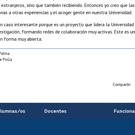
 extranjeros, sino que también recibiendo. Entonces yo creo que las
nas a otras experiencias y el acoger gente en nuestra Universidad.
 caso interesante porque es un proyecto que lidera la Universidad 
vestigación, formando redes de colaboración muy activas. Este es 
en forma muy abierta.
 Palma
ipe PoGa
Compartir:
alumnas/os
Docentes
Funciona
Postulación a concursos
Cursos inte
internos de investigación
capacitació
e asignaturas