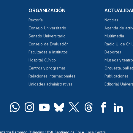
Consulta a bases de datos
Bienestar d
 de notas
ORGANIZACIÓN
ACTUALIDA
Perfeccionamiento
Portal de m
 regular
Editar Portafolio Académico
Certificado
Rectoría
Noticias
tal
Evaluación docente
Certificado
Consejo Universitario
Agenda de acti
dito alumnos
honorarios
Calificación académica
Senado Universitario
Multimedia
dito exalumnos
Gestión de 
Consejo de Evaluación
Radio U. de Chi
Postulación al AUCAI
y grados
Editar pági
Facultades e institutos
Deportes
Hospital Clínico
Museos y teatr
da tecnológica
Tarjeta TUI
Wifi
Acoso laboral
s
Centros y programas
Orquesta, ballet
Relaciones internacionales
Publicaciones
Unidades administrativas
Editorial Univers
bertador Bernardo O'Higgins 1058, Santiago de Chile,
Casa Central