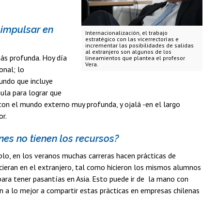
 impulsar en
Internacionalización, el trabajo
estratégico con las vicerrectorías e
incrementar las posibilidades de salidas
al extranjero son algunos de los
más profunda. Hoy día
lineamientos que plantea el profesor
Vera.
onal; lo
mundo que incluye
mula para lograr que
con el mundo externo muy profunda, y ojalá -en el largo
or.
es no tienen los recursos?
plo, en los veranos muchas carreras hacen prácticas de
icieran en el extranjero, tal como hicieron los mismos alumnos
a para tener pasantías en Asia. Esto puede ir de la mano con
 a lo mejor a compartir estas prácticas en empresas chilenas