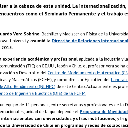
sar a la cabeza de esta unidad. La internacionalización, 
encuentros como el Seminario Permanente y el trabajo es
uardo Vera Sobrino
, Bachiller y Magister en Física de la Universid
rown University,
asumió la
Dirección de Relaciones Internacion
l 2015.
a experiencia académica y profesional
aplicada a la industria y 
comunicación (TIC) en EE.UU., Japón y Chile, el profesor Vera se 
novación y Desarrollo del
Centro de Modelamiento Matemático (C
sicas y Matemáticas (FCFM), y como director Ejecutivo del
Laborato
e Alto Rendimiento (NLHPC)
de este Centro. Actualmente es prof
to de Ingeniería Eléctrica (DIE) de la FCFM.
n equipo de 11 personas, entre secretarias y profesionales de la D
ernacionales, unidad de la que depende el
Programa de Movilidad 
internacionales con universidades y otras instituciones
, y la
g
 de la Universidad de Chile en programas y redes de colaborac