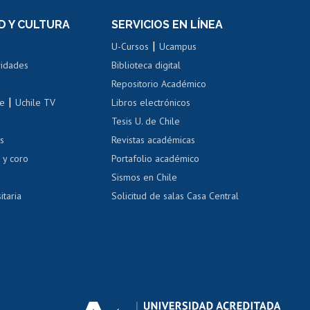
el personal
Postulación al Programa de
Movilidad Estudiantil
D Y CULTURA
SERVICIOS EN LÍNEA
ovilidad interna
Inscripción de asignaturas
|
 de renta
U-Cursos
Ucampus
Cursos de español
 de renta
vidades
Biblioteca digital
Repositorio Académico
correo uchile
|
le
Uchile TV
Libros electrónicos
nas blancas
Tesis U. de Chile
os
Revistas académicas
, sexual y violencia
Denuncias administrativas
 y coro
Portafolio académico
Sismos en Chile
itaria
Solicitud de salas Casa Central