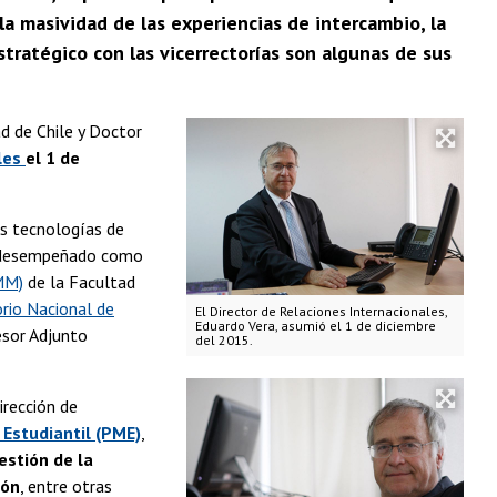
la masividad de las experiencias de intercambio, la
tratégico con las vicerrectorías son algunas de sus
ad de Chile y Doctor
ales
el 1 de
las tecnologías de
ha desempeñado como
MM)
de la Facultad
rio Nacional de
El Director de Relaciones Internacionales,
Eduardo Vera, asumió el 1 de diciembre
esor Adjunto
del 2015.
irección de
Estudiantil (PME)
,
estión de la
ión
, entre otras