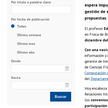
Por título o palabra clave
espera impul
gestión de 
propuestas.
Todas
El profesor
Ed
en Física de B
Última semana
diciembre de
Último mes
Con una vast
Último año
información y 
Desde
gerente de In
de Ciencias Fí
Computación d
Hasta
del
Departamen
Hoy encabeza u
Relaciones Int
los
convenios 
participación