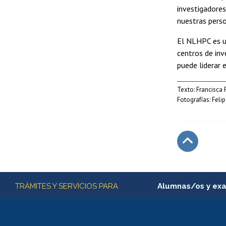
investigadores
nuestras perso
El NLHPC es un
centros de in
puede liderar 
Texto: Francisca
Fotografías: Fel
Subir
Más información
TRÁMITES Y SERVICIOS PARA
Alumnas/os y ex
Matrícula en línea
Inscripción y cambio d