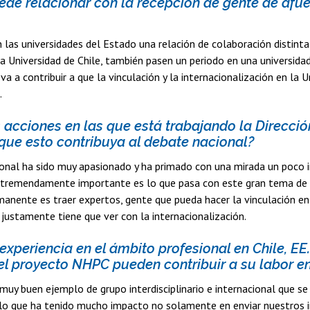
ede relacionar con la recepción de gente de afue
 las universidades del Estado una relación de colaboración distint
a Universidad de Chile, también pasen un periodo en una universi
a a contribuir a que la vinculación y la internacionalización en la 
.
 acciones en las que está trabajando la Direcci
que esto contribuya al debate nacional?
onal ha sido muy apasionado y ha primado con una mirada un poco int
 tremendamente importante es lo que pasa con este gran tema de la 
anente es traer expertos, gente que pueda hacer la vinculación en
justamente tiene que ver con la internacionalización.
xperiencia en el ámbito profesional en Chile, EE
l proyecto NHPC pueden contribuir a su labor en
uy buen ejemplo de grupo interdisciplinario e internacional que se
o que ha tenido mucho impacto no solamente en enviar nuestros in