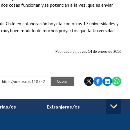
 dos cosas funcionan y se potencian a la vez, que es enviar
de Chile en colaboración hoy día con otras 17 universidades y
un muy buen modelo de muchos proyectos que la Universidad
Publicado el jueves 14 de enero de 2016
Copiar
https://uchile.cl/u118742
rias/os
Extranjeras/os
rnos de
Revalidación y reconocimiento
n
de títulos