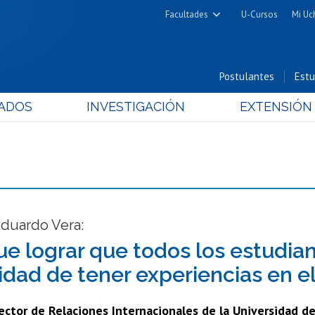
Facultades
U-Cursos
Mi Uc
Arquitectura y Urbanismo
Ciencias
Postulantes
Estu
Cs. Físicas y Matemáticas
ADOS
INVESTIGACIÓN
EXTENSIÓN
Cs. Químicas y Farmacéuticas
Cs. Veterinarias y Pecuarias
Derecho
Filosofía y Humanidades
Medicina
Estudios Avanzados en Educación
Eduardo Vera:
Nutrición y Tecnología de
ue lograr que todos los estudia
Alimentos
idad de tener experiencias en el
ector de Relaciones Internacionales de la Universidad de