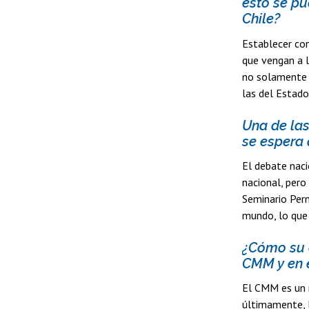
esto se pu
Chile?
Establecer con
que vengan a l
no solamente v
las del Estado
Una de las
se espera 
El debate naci
nacional, pero
Seminario Perm
mundo, lo que 
¿Cómo su e
CMM y en e
El CMM es un m
últimamente, l