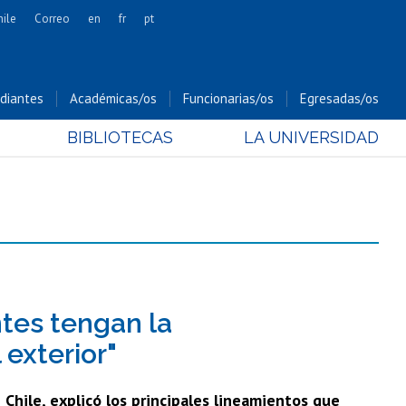
hile
Correo
en
fr
pt
Artes
Cs. Agronómicas
diantes
Académicas/os
Funcionarias/os
Egresadas/os
Cs. Forestales y Conservación
BIBLIOTECAS
LA UNIVERSIDAD
Cs. Sociales
Comunicación e Imagen
Economía y Negocios
Gobierno
Odontología
Estudios Internacionales
Bachillerato
ntes tengan la
Hospital Clínico
 exterior"
 Chile, explicó los principales lineamientos que