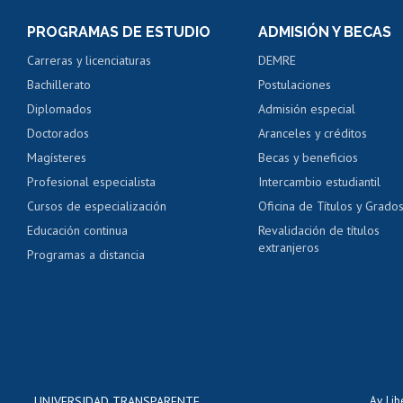
Consulta y certificado
PROGRAMAS DE ESTUDIO
ADMISIÓN Y BECAS
Certificado de alumno
Carreras y licenciaturas
DEMRE
Servicio médico y den
Bachillerato
Postulaciones
Pago de arancel y cré
Diplomados
Admisión especial
Pago de arancel y cré
Doctorados
Aranceles y créditos
Certificado de títulos 
Magísteres
Becas y beneficios
Profesional especialista
Intercambio estudiantil
Mi Uchile
Ayu
Cursos de especialización
Oficina de Títulos y Grado
Educación continua
Revalidación de títulos
extranjeros
Programas a distancia
UNIVERSIDAD TRANSPARENTE
Av. Li