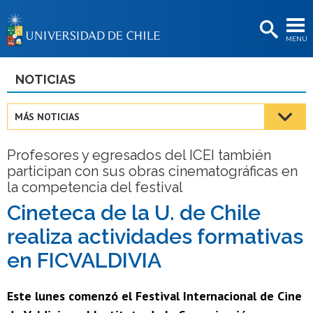
EXTENSIÓN
MENÚ
BIBLIOTECAS
LA UNIVERSIDAD
NOTICIAS
Postulantes
MÁS NOTICIAS
Estudiantes
Profesores y egresados del ICEI también
Académicas/os
participan con sus obras cinematográficas en
la competencia del festival
Funcionarias/os
Cineteca de la U. de Chile
Egresadas/os
realiza actividades formativas
en FICVALDIVIA
Este lunes comenzó el Festival Internacional de Cine