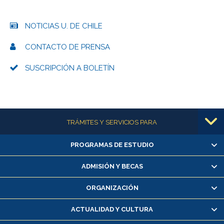
NOTICIAS U. DE CHILE
CONTACTO DE PRENSA
SUSCRIPCIÓN A BOLETÍN
Más información
TRÁMITES Y SERVICIOS PARA
PROGRAMAS DE ESTUDIO
Alumnas/os y exalumnas/os
Matrícula en línea
ADMISIÓN Y BECAS
Inscripción y cambio de asignaturas
ORGANIZACIÓN
Consulta y certificado de notas
Certificado de alumno regular
ACTUALIDAD Y CULTURA
Servicio médico y dental