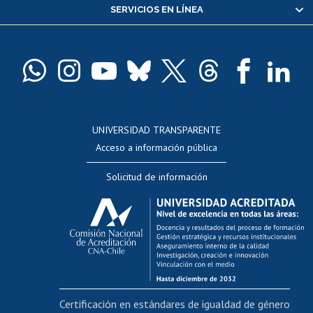
SERVICIOS EN LÍNEA
Pago de arancel y crédito alumnos
Pago de arancel y crédito exalumnos
Certificado de títulos y grados
Docentes
Postulación a concursos internos de investigación
Consulta a bases de datos
UNIVERSIDAD TRANSPARENTE
Perfeccionamiento
Acceso a información pública
Editar Portafolio Académico
Solicitud de información
Evaluación docente
Calificación académica
Postulación al AUCAI
Funcionarias/os
Cursos internos de capacitación
Bienestar del personal
Certificación en estándares de igualdad de género
Portal de movilidad interna