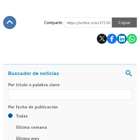
Compartir:
Copiar
https://uchile.cl/u137230
Subir
Por título o palabra clave
Todas
Última semana
Último mes