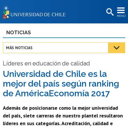
EXTENSIÓN
MENÚ
BIBLIOTECAS
LA UNIVERSIDAD
NOTICIAS
Postulantes
MÁS NOTICIAS
Estudiantes
Líderes en educación de calidad
Académicas/os
Universidad de Chile es la
Funcionarias/os
mejor del país según ranking
Egresadas/os
de AméricaEconomía 2017
Además de posicionarse como la mejor universidad
del país, siete carreras de nuestro plantel resultaron
líderes en sus categorías. Acreditación, calidad e