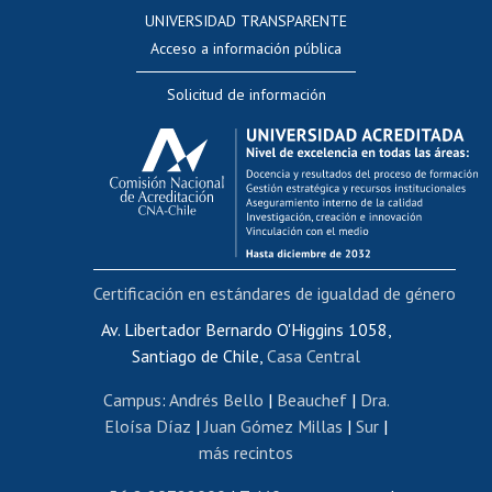
Consulta a bases de datos
UNIVERSIDAD TRANSPARENTE
Perfeccionamiento
Acceso a información pública
Editar Portafolio Académico
Solicitud de información
Evaluación docente
Calificación académica
Postulación al AUCAI
Funcionarias/os
Cursos internos de capacitación
Bienestar del personal
Certificación en estándares de igualdad de género
Portal de movilidad interna
Certificado de renta
Av. Libertador Bernardo O'Higgins 1058,
Santiago de Chile,
Casa Central
Certificado de renta honorarios
Gestión de correo uchile
Campus
:
Andrés Bello
|
Beauchef
|
Dra.
Editar páginas blancas
Eloísa Díaz
|
Juan Gómez Millas
|
Sur
|
más recintos
Extranjeras/os