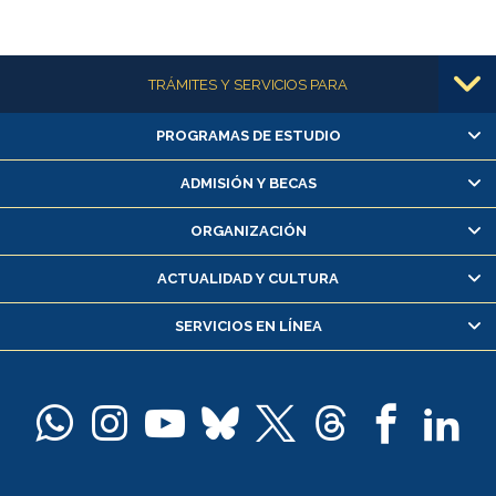
Más información
TRÁMITES Y SERVICIOS PARA
PROGRAMAS DE ESTUDIO
Alumnas/os y exalumnas/os
Matrícula en línea
ADMISIÓN Y BECAS
Inscripción y cambio de asignaturas
ORGANIZACIÓN
Consulta y certificado de notas
Certificado de alumno regular
ACTUALIDAD Y CULTURA
Servicio médico y dental
SERVICIOS EN LÍNEA
Pago de arancel y crédito alumnos
Pago de arancel y crédito exalumnos
Certificado de títulos y grados
Docentes
Postulación a concursos internos de investigación