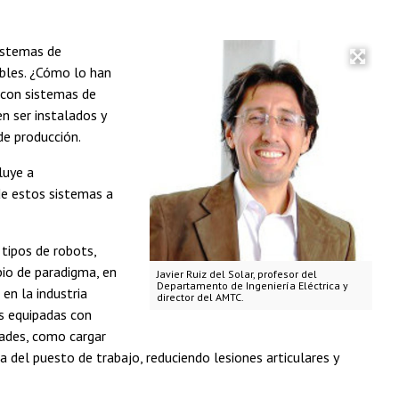
sistemas de
ables. ¿Cómo lo han
r con sistemas de
n ser instalados y
de producción.
luye a
de estos sistemas a
tipos de robots,
io de paradigma, en
Javier Ruiz del Solar, profesor del
Departamento de Ingeniería Eléctrica y
en la industria
director del AMTC.
s equipadas con
dades, como cargar
 del puesto de trabajo, reduciendo lesiones articulares y