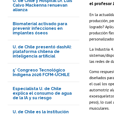
U. de Chile y Hospital Dr. Luis
el profesor 
Calvo Mackenna renuevan
alianza
En la actualid
producción, pe
Biomaterial activado para
logrado? Aplic
prevenir infecciones en
producción fle
implantes óseos
personalizados
U. de Chile presentó dashAI:
La Industria 4
plataforma chilena de
sistemas/dispo
inteligencia artificial
las redes de d
5° Congreso Tecnológico
Como respuest
Indígena 2026 FCFM-UCHILE
diseñados par
el cual los op
Especialista U. de Chile
automotriz al
explica el consumo de agua
exoesqueletos 
de la IA y su riesgo
peso), lo cual
musculares.
U. de Chile es la institución