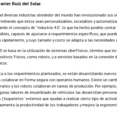
Javier Ruiz del Solar.
ad diversas industrias alrededor del mundo han revolucionado sus 
rmitiendo que éstos sean personalizables, escalables y automatiz
ando el concepto de “Industria 4.0”, lo que ha hecho posible conta
xibles, capaces de ajustarse a requerimientos específicos, que puede
 rápidamente, y cuyo tamaño y costo se adapta a las necesidades 
.0 se basa en la utilización de sistemas ciberfísicos, término que inc
sitivos físicos, como robots, y a servicios basados en la conexión 
atos.
a a los requerimientos planteados, se están desarrollando nuevos 
a colaborar en forma segura con operarios humanos. Existe un camb
erarios y los robots colaboran en tareas de producción. Por ejemplo, 
gunas labores de ensamblado de vehículos las desarrollan persona
(“esqueletos” externos que ayudan a realizar cierto tipo de activi
 aumenta la productividad de los trabajadores y mejora la ergonomía