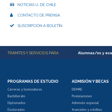
NOTICIAS U. DE CHILE
CONTACTO DE PRENSA
SUSCRIPCIÓN A BOLETÍN
Más información
TRÁMITES Y SERVICIOS PARA
Alumnas/os y ex
Matrícula en línea
Inscripción y cambio d
Consulta y certificado
PROGRAMAS DE ESTUDIO
ADMISIÓN Y BECAS
Certificado de alumno
Carreras y licenciaturas
DEMRE
Servicio médico y den
Bachillerato
Postulaciones
Pago de arancel y cré
Diplomados
Admisión especial
Pago de arancel y cré
Doctorados
Aranceles y créditos