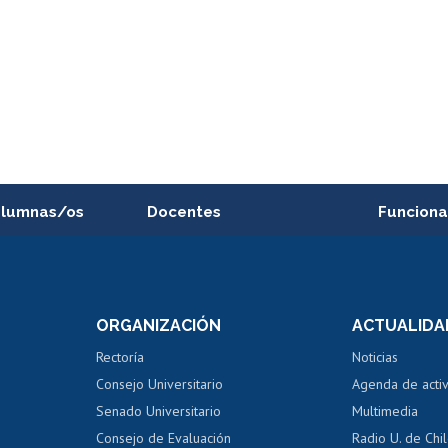
alumnas/os
Docentes
Funciona
Postulación a concursos
Cursos inte
internos de investigación
capacitació
e asignaturas
Consulta a bases de datos
Bienestar d
 de notas
ORGANIZACIÓN
ACTUALIDA
Perfeccionamiento
Portal de m
 regular
Editar Portafolio Académico
Certificado
Rectoría
Noticias
tal
Evaluación docente
Certificado
Consejo Universitario
Agenda de acti
dito alumnos
honorarios
Calificación académica
Senado Universitario
Multimedia
dito exalumnos
Gestión de 
Consejo de Evaluación
Radio U. de Chi
Postulación al AUCAI