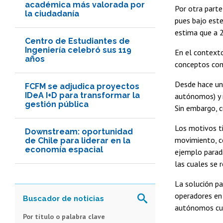
académica más valorada por
Por otra parte
la ciudadanía
pues bajo est
estima que a 2
Centro de Estudiantes de
Ingeniería celebró sus 119
En el contexto
años
conceptos comp
Desde hace un
FCFM se adjudica proyectos
IDeA I+D para transformar la
autónomos) y m
gestión pública
Sin embargo, 
Los motivos ti
Downstream: oportunidad
movimiento, co
de Chile para liderar en la
economía espacial
ejemplo paradi
las cuales se 
La solución pa
operadores en 
autónomos cua
Por título o palabra clave