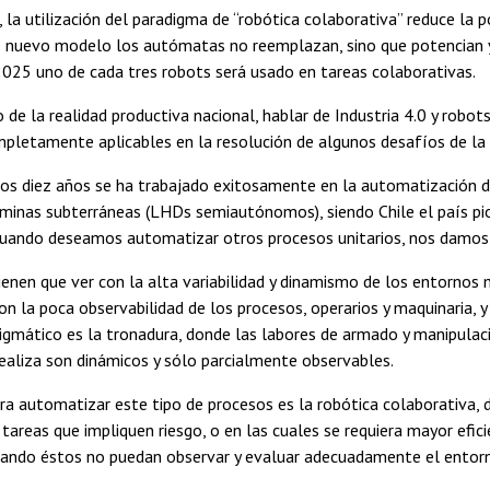
, la utilización del paradigma de “robótica colaborativa” reduce la p
e nuevo modelo los autómatas no reemplazan, sino que potencian y
025 uno de cada tres robots será usado en tareas colaborativas.
 de la realidad productiva nacional, hablar de Industria 4.0 y robots
letamente aplicables en la resolución de algunos desafíos de la 
os diez años se ha trabajado exitosamente en la automatización de
inas subterráneas (LHDs semiautónomos), siendo Chile el país pio
cuando deseamos automatizar otros procesos unitarios, nos damos c
enen que ver con la alta variabilidad y dinamismo de los entornos 
n la poca observabilidad de los procesos, operarios y maquinaria, y 
gmático es la tronadura, donde las labores de armado y manipulaci
realiza son dinámicos y sólo parcialmente observables.
ra automatizar este tipo de procesos es la robótica colaborativa, 
tareas que impliquen riesgo, o en las cuales se requiera mayor efic
ndo éstos no puedan observar y evaluar adecuadamente el entorno, 