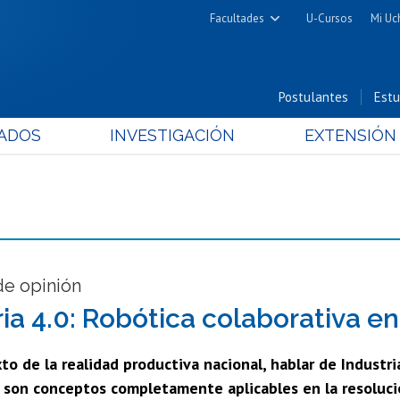
Facultades
U-Cursos
Mi Uc
Arquitectura y Urbanismo
Ciencias
Postulantes
Estu
Cs. Físicas y Matemáticas
ADOS
INVESTIGACIÓN
EXTENSIÓN
Cs. Químicas y Farmacéuticas
Cs. Veterinarias y Pecuarias
Derecho
Filosofía y Humanidades
Medicina
Estudios Avanzados en Educación
e opinión
Nutrición y Tecnología de
ria 4.0: Robótica colaborativa e
Alimentos
to de la realidad productiva nacional, hablar de Industri
o son conceptos completamente aplicables en la resoluci