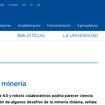
hile
Correo
en
fr
pt
Artes
Cs. Agronómicas
diantes
Académicas/os
Funcionarias/os
Egresadas/os
Cs. Forestales y Conservación
BIBLIOTECAS
LA UNIVERSIDAD
Cs. Sociales
Comunicación e Imagen
Economía y Negocios
Gobierno
Odontología
Estudios Internacionales
Bachillerato
n minería
Hospital Clínico
a 4.0 y robots colaborativos podría parecer ciencia
ón de algunos desafíos de la minería chilena, señala