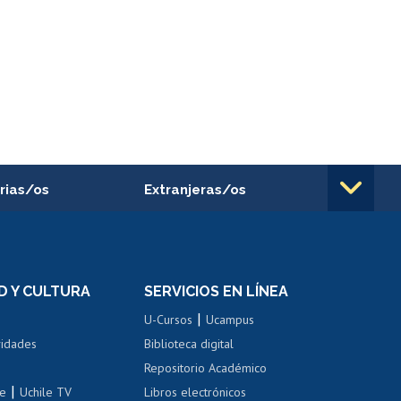
rias/os
Extranjeras/os
rnos de
Revalidación y reconocimiento
n
de títulos
el personal
Postulación al Programa de
Movilidad Estudiantil
D Y CULTURA
SERVICIOS EN LÍNEA
ovilidad interna
Inscripción de asignaturas
|
 de renta
U-Cursos
Ucampus
Cursos de español
 de renta
vidades
Biblioteca digital
Repositorio Académico
correo uchile
|
le
Uchile TV
Libros electrónicos