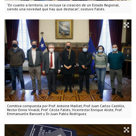
"En cuanto a territorio, se incluye la creación de un Estado Regional,
siendo una novedad que hay que destacar", sostuvo Faliés.
Comitiva compuesta por Prof. Antoine Maillet, Prof. Juan Carlos Castillo,
Rector Ennio Vivaldi, Prof. Cécile Faliès, Vicerrector Enrique Aliste, Prof.
Emmanuelle Barozet y Dr. Juan Pablo Rodríguez.