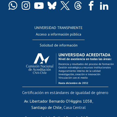
Docentes
Postulación a concursos internos de investigación
Consulta a bases de datos
UNIVERSIDAD TRANSPARENTE
Perfeccionamiento
Acceso a información pública
Editar Portafolio Académico
Solicitud de información
Evaluación docente
Calificación académica
Postulación al AUCAI
Funcionarias/os
Cursos internos de capacitación
Bienestar del personal
Certificación en estándares de igualdad de género
Portal de movilidad interna
Certificado de renta
Av. Libertador Bernardo O'Higgins 1058,
Santiago de Chile,
Casa Central
Certificado de renta honorarios
Gestión de correo uchile