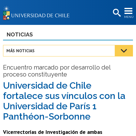
EXTENSIÓN
MENÚ
BIBLIOTECAS
LA UNIVERSIDAD
NOTICIAS
Postulantes
MÁS NOTICIAS
Estudiantes
Encuentro marcado por desarrollo del
Académicas/os
proceso constituyente
Funcionarias/os
Universidad de Chile
fortalece sus vínculos con la
Egresadas/os
Universidad de París 1
Panthéon-Sorbonne
Vicerrectorías de Investigación de ambas