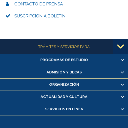
CONTACTO DE PRENSA
SUSCRIPCIÓN A BOLETÍN
Más información
TRÁMITES Y SERVICIOS PARA
PROGRAMAS DE ESTUDIO
Alumnas/os y exalumnas/os
Matrícula en línea
ADMISIÓN Y BECAS
Inscripción y cambio de asignaturas
ORGANIZACIÓN
Consulta y certificado de notas
Certificado de alumno regular
ACTUALIDAD Y CULTURA
Servicio médico y dental
SERVICIOS EN LÍNEA
Pago de arancel y crédito alumnos
Pago de arancel y crédito exalumnos
Certificado de títulos y grados