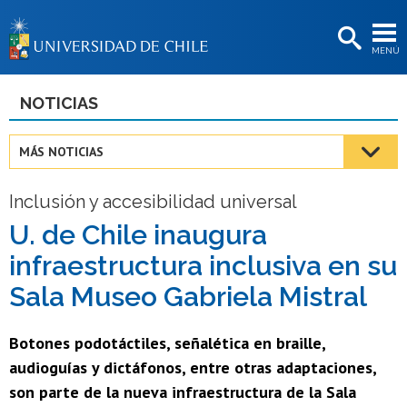
EXTENSIÓN
MENÚ
BIBLIOTECAS
LA UNIVERSIDAD
NOTICIAS
Postulantes
MÁS NOTICIAS
Estudiantes
Inclusión y accesibilidad universal
Académicas/os
U. de Chile inaugura
Funcionarias/os
infraestructura inclusiva en su
Egresadas/os
Sala Museo Gabriela Mistral
Botones podotáctiles, señalética en braille,
audioguías y dictáfonos, entre otras adaptaciones,
son parte de la nueva infraestructura de la Sala