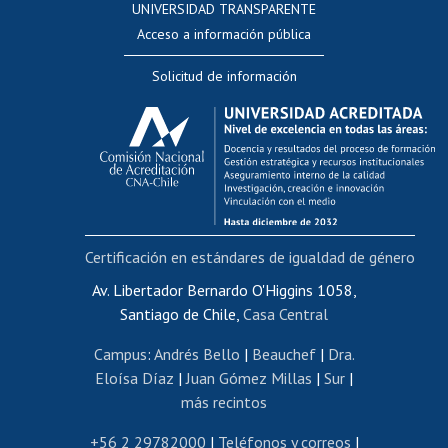
UNIVERSIDAD TRANSPARENTE
Perfeccionamiento
Acceso a información pública
Editar Portafolio Académico
Solicitud de información
Evaluación docente
Calificación académica
Postulación al AUCAI
Funcionarias/os
Cursos internos de capacitación
Bienestar del personal
Certificación en estándares de igualdad de género
Portal de movilidad interna
Certificado de renta
Av. Libertador Bernardo O'Higgins 1058,
Santiago de Chile,
Casa Central
Certificado de renta honorarios
Gestión de correo uchile
Campus
:
Andrés Bello
|
Beauchef
|
Dra.
Editar páginas blancas
Eloísa Díaz
|
Juan Gómez Millas
|
Sur
|
más recintos
Extranjeras/os
Revalidación y reconocimiento de títulos
+56 2 29782000
|
Teléfonos y correos
|