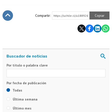
Compartir:
Copiar
https://uchile.cl/u188926
Subir
Por título o palabra clave
Todas
Última semana
Último mes