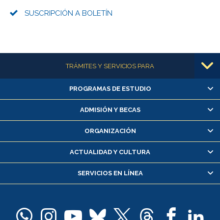
SUSCRIPCIÓN A BOLETÍN
Más información
TRÁMITES Y SERVICIOS PARA
PROGRAMAS DE ESTUDIO
Alumnas/os y exalumnas/os
Matrícula en línea
ADMISIÓN Y BECAS
Inscripción y cambio de asignaturas
ORGANIZACIÓN
Consulta y certificado de notas
Certificado de alumno regular
ACTUALIDAD Y CULTURA
Servicio médico y dental
SERVICIOS EN LÍNEA
Pago de arancel y crédito alumnos
Pago de arancel y crédito exalumnos
Certificado de títulos y grados