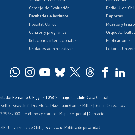
dito exalumnos
Gestión de 
Consejo de Evaluación
Radio U. de Chi
Postulación al AUCAI
y grados
Editar pági
Facultades e institutos
Deportes
Hospital Clínico
Museos y teatr
da tecnológica
Tarjeta TUI
Wifi
Acoso laboral
s
Centros y programas
Orquesta, ballet
Relaciones internacionales
Publicaciones
Unidades administrativas
Editorial Univers
bertador Bernardo O'Higgins 1058, Santiago de Chile,
Casa Central
 Bello
|
Beauchef
|
Dra. Eloísa Díaz
|
Juan Gómez Millas
|
Sur
|
más recintos
 2 29782000
|
Teléfonos y correos
|
Mapa del portal
|
Contacto
ISIB
Universidad de Chile
Política de privacidad
-
, 1994-2026 -