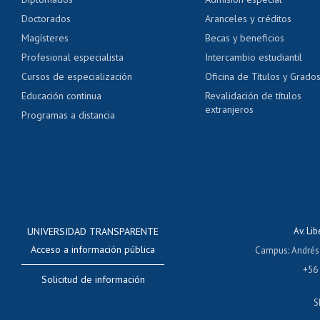
Pago de arancel y cré
Doctorados
Aranceles y créditos
Certificado de títulos 
Magísteres
Becas y beneficios
Profesional especialista
Intercambio estudiantil
Mi Uchile
Ayu
Cursos de especialización
Oficina de Títulos y Grado
Educación continua
Revalidación de títulos
extranjeros
Programas a distancia
UNIVERSIDAD TRANSPARENTE
Av. Li
Acceso a información pública
Campus
:
Andrés
+56
Solicitud de información
S