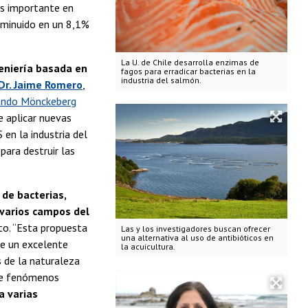
ás importante en
isminuido en un 8,1%
La U. de Chile desarrolla enzimas de
eniería basada en
fagos para erradicar bacterias en la
industria del salmón.
Dr. Jaime Romero
,
nando Mönckeberg
e aplicar nuevas
en la industria del
para destruir las
 de bacterias,
 varios campos del
cto. “Esta propuesta
Las y los investigadores buscan ofrecer
una alternativa al uso de antibióticos en
ne un excelente
la acuicultura.
 de la naturaleza
 de fenómenos
a varias