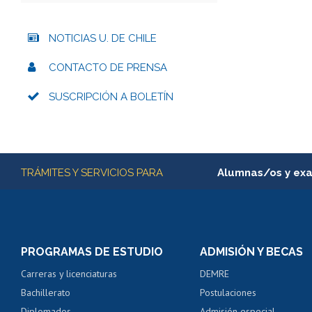
NOTICIAS U. DE CHILE
CONTACTO DE PRENSA
SUSCRIPCIÓN A BOLETÍN
Más información
TRÁMITES Y SERVICIOS PARA
Alumnas/os y ex
Matrícula en línea
Inscripción y cambio d
Consulta y certificado
PROGRAMAS DE ESTUDIO
ADMISIÓN Y BECAS
Certificado de alumno
Carreras y licenciaturas
DEMRE
Servicio médico y den
Bachillerato
Postulaciones
Pago de arancel y cré
Diplomados
Admisión especial