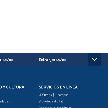
rias/os
Extranjeras/os
rnos de
Revalidación y reconocimiento
n
de títulos
el personal
Postulación al Programa de
Movilidad Estudiantil
D Y CULTURA
SERVICIOS EN LÍNEA
ovilidad interna
Inscripción de asignaturas
|
 de renta
U-Cursos
Ucampus
Cursos de español
 de renta
vidades
Biblioteca digital
Repositorio Académico