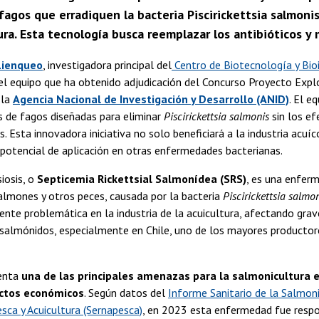
agos que erradiquen la bacteria Piscirickettsia salmonis
ra. Esta tecnología busca reemplazar los antibióticos y m
Lienqueo
, investigadora principal del
Centro de Biotecnología y Bioi
el equipo que ha obtenido adjudicación del Concurso Proyecto Expl
 la
Agencia Nacional de Investigación y Desarrollo (ANID)
. El e
s de fagos diseñadas para eliminar
Piscirickettsia salmonis
sin los ef
s. Esta innovadora iniciativa no solo beneficiará a la industria acuíc
potencial de aplicación en otras enfermedades bacterianas.
iosis, o
Septicemia Rickettsial Salmonídea (SRS)
, es una enfer
almones y otros peces, causada por la bacteria
Piscirickettsia salmo
ente problemática en la industria de la acuicultura, afectando gra
 salmónidos, especialmente en Chile, uno de los mayores productor
senta
una de las principales amenazas para la salmonicultura e
ctos económicos
. Según datos del
Informe Sanitario de la Salmoni
sca y Acuicultura (Sernapesca)
, en 2023 esta enfermedad fue resp