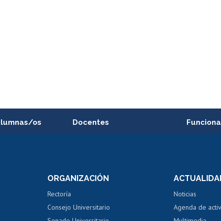
alumnas/os
Docentes
Funciona
Postulación a concursos
Cursos inte
internos de investigación
capacitació
e asignaturas
Consulta a bases de datos
Bienestar d
 de notas
ORGANIZACIÓN
ACTUALIDA
Perfeccionamiento
Portal de m
 regular
Editar Portafolio Académico
Certificado
Rectoría
Noticias
tal
Evaluación docente
Certificado
Consejo Universitario
Agenda de acti
dito alumnos
honorarios
Calificación académica
Senado Universitario
Multimedia