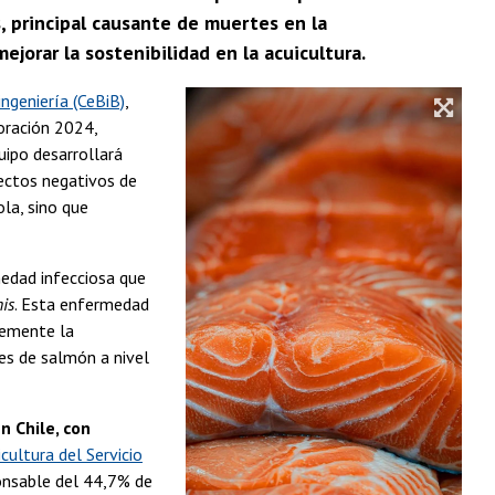
, principal causante de muertes en la
ejorar la sostenibilidad en la acuicultura.
ngeniería (CeBiB)
,
oración 2024,
quipo desarrollará
ectos negativos de
ola, sino que
medad infecciosa que
nis
. Esta enfermedad
vemente la
es de salmón a nivel
n Chile, con
cultura del Servicio
onsable del 44,7% de