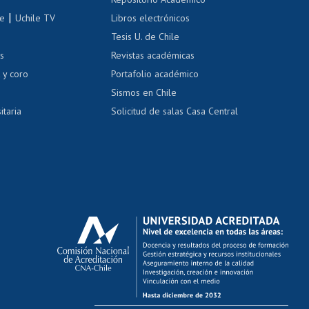
correo uchile
|
le
Uchile TV
Libros electrónicos
nas blancas
Tesis U. de Chile
os
Revistas académicas
, sexual y violencia
Denuncias administrativas
 y coro
Portafolio académico
Sismos en Chile
itaria
Solicitud de salas Casa Central