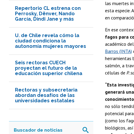
las muertes in
Repertorio CL estrena con
esta especie. 
Perrosky, Dënver, Nando
en comparación
García, Dindi Jane y más
En ese context
U. de Chile revela cómo la
fagos para c
ciudad condiciona la
académico del
autonomía mujeres mayores
Barros (INTA)
herramientas b
Seis rectoras CUECH
salmón, a trav
proyectan el futuro de la
células de
P. 
educación superior chilena
“Esta investi
Rectoras y subsecretaria
generará una
abordan desafíos de las
conocimiento 
universidades estatales
no sólo tendrá
potencial par
(como los fag
biológicos, a