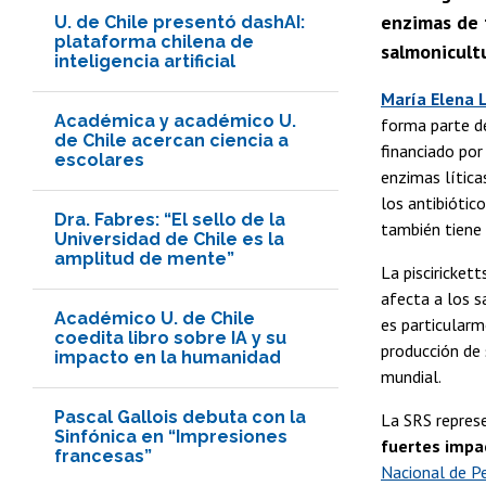
enzimas de f
U. de Chile presentó dashAI:
plataforma chilena de
salmonicultu
inteligencia artificial
María Elena 
Académica y académico U.
forma parte d
de Chile acercan ciencia a
financiado por
escolares
enzimas lítica
los antibiótico
Dra. Fabres: “El sello de la
también tiene 
Universidad de Chile es la
amplitud de mente”
La pisciricketts
afecta a los s
Académico U. de Chile
es particularm
coedita libro sobre IA y su
producción de
impacto en la humanidad
mundial.
Pascal Gallois debuta con la
La SRS repre
Sinfónica en “Impresiones
fuertes impa
francesas”
Nacional de Pe