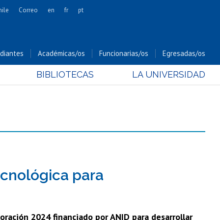
hile
Correo
en
fr
pt
Artes
Cs. Agronómicas
diantes
Académicas/os
Funcionarias/os
Egresadas/os
Cs. Forestales y Conservación
BIBLIOTECAS
LA UNIVERSIDAD
Cs. Sociales
Comunicación e Imagen
Economía y Negocios
Gobierno
Odontología
Estudios Internacionales
Bachillerato
tecnológica para
Hospital Clínico
oración 2024 financiado por ANID para desarrollar