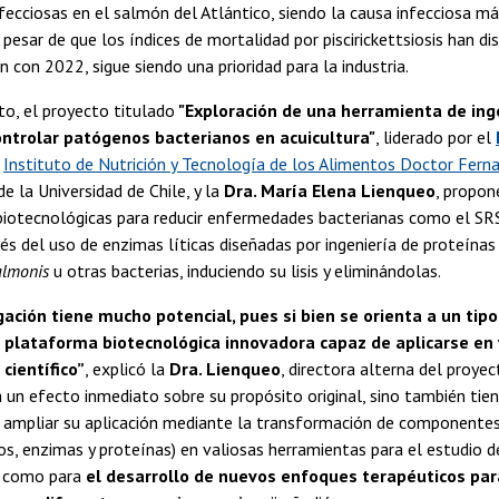
fecciosas en el salmón del Atlántico, siendo la causa infecciosa m
A pesar de que los índices de mortalidad por piscirickettsiosis han d
 con 2022, sigue siendo una prioridad para la industria.
o, el proyecto titulado
"Exploración de una herramienta de ing
ontrolar patógenos bacterianos en acuicultura"
, liderado por el
Instituto de Nutrición y Tecnología de los Alimentos Doctor Fer
de la Universidad de Chile, y la
Dra. María Elena Lienqueo
, propon
iotecnológicas para reducir enfermedades bacterianas como el SRS 
és del uso de enzimas líticas diseñadas por ingeniería de proteínas 
salmonis
u otras bacterias, induciendo su lisis y eliminándolas.
gación tiene mucho potencial, pues si bien se orienta a un tipo
 plataforma biotecnológica innovadora capaz de aplicarse en
científico”
, explicó la
Dra. Lienqueo
, directora alterna del proye
 un efecto inmediato sobre su propósito original, sino también tie
a ampliar su aplicación mediante la transformación de componentes
os, enzimas y proteínas) en valiosas herramientas para el estudio
sí como para
el desarrollo de nuevos enfoques terapéuticos par