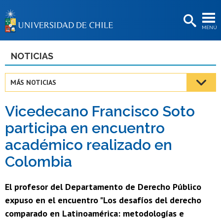
EXTENSIÓN
MENÚ
BIBLIOTECAS
LA UNIVERSIDAD
NOTICIAS
Postulantes
MÁS NOTICIAS
Estudiantes
Vicedecano Francisco Soto
Académicas/os
participa en encuentro
Funcionarias/os
académico realizado en
Egresadas/os
Colombia
El profesor del Departamento de Derecho Público
expuso en el encuentro "Los desafíos del derecho
comparado en Latinoamérica: metodologías e