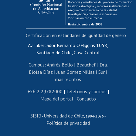
Funcionarias/os
Cursos internos de capacitación
Bienestar del personal
Certificación en estándares de igualdad de género
Portal de movilidad interna
Certificado de renta
Av. Libertador Bernardo O'Higgins 1058,
Santiago de Chile,
Casa Central
Certificado de renta honorarios
Gestión de correo uchile
Campus
:
Andrés Bello
|
Beauchef
|
Dra.
Editar páginas blancas
Eloísa Díaz
|
Juan Gómez Millas
|
Sur
|
más recintos
Extranjeras/os
Revalidación y reconocimiento de títulos
+56 2 29782000
|
Teléfonos y correos
|
Mapa del portal
|
Contacto
Postulación al Programa de Movilidad Estudiantil
Inscripción de asignaturas
SISIB
Universidad de Chile
Cursos de español
-
, 1994-2026 -
Política de privacidad
Mi Uchile
Ayuda tecnológica
Tarjeta TUI
Wifi