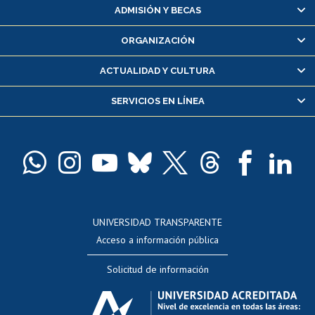
Matrícula en línea
ADMISIÓN Y BECAS
Inscripción y cambio de asignaturas
ORGANIZACIÓN
Consulta y certificado de notas
Certificado de alumno regular
ACTUALIDAD Y CULTURA
Servicio médico y dental
SERVICIOS EN LÍNEA
Pago de arancel y crédito alumnos
Pago de arancel y crédito exalumnos
Certificado de títulos y grados
Docentes
Postulación a concursos internos de investigación
Consulta a bases de datos
UNIVERSIDAD TRANSPARENTE
Perfeccionamiento
Acceso a información pública
Editar Portafolio Académico
Solicitud de información
Evaluación docente
Calificación académica
Postulación al AUCAI