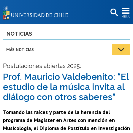
EXTENSIÓN
MENÚ
BIBLIOTECAS
LA UNIVERSIDAD
NOTICIAS
Postulantes
MÁS NOTICIAS
Estudiantes
Postulaciones abiertas 2025:
Académicas/os
Prof. Mauricio Valdebenito: “El
Funcionarias/os
estudio de la música invita al
Egresadas/os
diálogo con otros saberes”
Tomando las raíces y parte de la herencia del
programa de Magíster en Artes con mención en
Musicología, el Diploma de Postítulo en Investigación