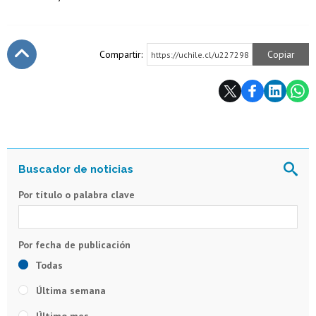
Compartir:
Copiar
https://uchile.cl/u227298
Subir
Por título o palabra clave
Todas
Última semana