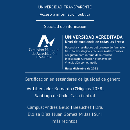
Consulta a bases de datos
UNIVERSIDAD TRANSPARENTE
Perfeccionamiento
Acceso a información pública
Editar Portafolio Académico
Solicitud de información
Evaluación docente
Calificación académica
Postulación al AUCAI
Funcionarias/os
Cursos internos de capacitación
Bienestar del personal
Certificación en estándares de igualdad de género
Portal de movilidad interna
Certificado de renta
Av. Libertador Bernardo O'Higgins 1058,
Santiago de Chile,
Casa Central
Certificado de renta honorarios
Gestión de correo uchile
Campus
:
Andrés Bello
|
Beauchef
|
Dra.
Editar páginas blancas
Eloísa Díaz
|
Juan Gómez Millas
|
Sur
|
más recintos
Extranjeras/os