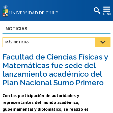
EXTENSIÓN
MENÚ
BIBLIOTECAS
LA UNIVERSIDAD
NOTICIAS
Postulantes
MÁS NOTICIAS
Estudiantes
Facultad de Ciencias Físicas y
Académicas/os
Matemáticas fue sede del
Funcionarias/os
lanzamiento académico del
Egresadas/os
Plan Nacional Sumo Primero
Con las participación de autoridades y
representantes del mundo académico,
gubernamental y diplomático, se realizó el