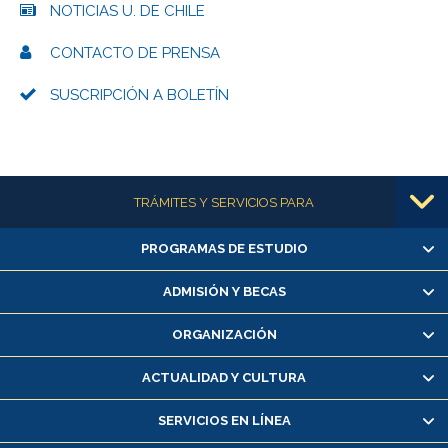
NOTICIAS U. DE CHILE
CONTACTO DE PRENSA
SUSCRIPCIÓN A BOLETÍN
Más información
TRÁMITES Y SERVICIOS PARA
PROGRAMAS DE ESTUDIO
Alumnas/os y exalumnas/os
Matrícula en línea
ADMISIÓN Y BECAS
Inscripción y cambio de asignaturas
ORGANIZACIÓN
Consulta y certificado de notas
Certificado de alumno regular
ACTUALIDAD Y CULTURA
Servicio médico y dental
SERVICIOS EN LÍNEA
Pago de arancel y crédito alumnos