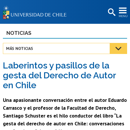
EXTENSIÓN
MENÚ
BIBLIOTECAS
LA UNIVERSIDAD
NOTICIAS
Postulantes
MÁS NOTICIAS
Estudiantes
Laberintos y pasillos de la
Académicas/os
gesta del Derecho de Autor
Funcionarias/os
en Chile
Egresadas/os
Una apasionante conversación entre el autor Eduardo
Carrasco y el profesor de la Facultad de Derecho,
Santiago Schuster es el hilo conductor del libro “La
gesta del derecho de autor en Chile: conversaciones