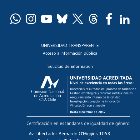
Pago de arancel y crédito exalumnos
Certificado de títulos y grados
Docentes
Postulación a concursos internos de investigación
Consulta a bases de datos
UNIVERSIDAD TRANSPARENTE
Perfeccionamiento
Acceso a información pública
Editar Portafolio Académico
Solicitud de información
Evaluación docente
Calificación académica
Postulación al AUCAI
Funcionarias/os
Cursos internos de capacitación
Bienestar del personal
Certificación en estándares de igualdad de género
Portal de movilidad interna
Certificado de renta
Av. Libertador Bernardo O'Higgins 1058,