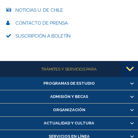
NOTICIAS U. DE CHILE
CONTACTO DE PRENSA
SUSCRIPCIÓN A BOLETÍN
Más información
TRÁMITES Y SERVICIOS PARA
PROGRAMAS DE ESTUDIO
Alumnas/os y exalumnas/os
Matrícula en línea
ADMISIÓN Y BECAS
Inscripción y cambio de asignaturas
ORGANIZACIÓN
Consulta y certificado de notas
Certificado de alumno regular
ACTUALIDAD Y CULTURA
Servicio médico y dental
SERVICIOS EN LÍNEA
Pago de arancel y crédito alumnos