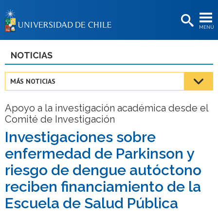
EXTENSIÓN
MENÚ
BIBLIOTECAS
LA UNIVERSIDAD
NOTICIAS
Postulantes
MÁS NOTICIAS
Estudiantes
Apoyo a la investigación académica desde el
Académicas/os
Comité de Investigación
Funcionarias/os
Investigaciones sobre
enfermedad de Parkinson y
Egresadas/os
riesgo de dengue autóctono
reciben financiamiento de la
Escuela de Salud Pública