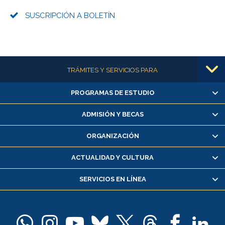
SUSCRIPCIÓN A BOLETÍN
Más información
TRÁMITES Y SERVICIOS PARA
PROGRAMAS DE ESTUDIO
Alumnas/os y exalumnas/os
Matrícula en línea
ADMISIÓN Y BECAS
Inscripción y cambio de asignaturas
ORGANIZACIÓN
Consulta y certificado de notas
Certificado de alumno regular
ACTUALIDAD Y CULTURA
Servicio médico y dental
SERVICIOS EN LÍNEA
Pago de arancel y crédito alumnos
Pago de arancel y crédito exalumnos
Certificado de títulos y grados