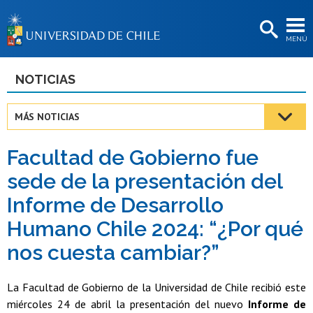
EXTENSIÓN
MENÚ
BIBLIOTECAS
LA UNIVERSIDAD
NOTICIAS
Postulantes
MÁS NOTICIAS
Estudiantes
Facultad de Gobierno fue
Académicas/os
sede de la presentación del
Funcionarias/os
Informe de Desarrollo
Egresadas/os
Humano Chile 2024: “¿Por qué
nos cuesta cambiar?”
La Facultad de Gobierno de la Universidad de Chile recibió este
miércoles 24 de abril la presentación del nuevo
Informe de