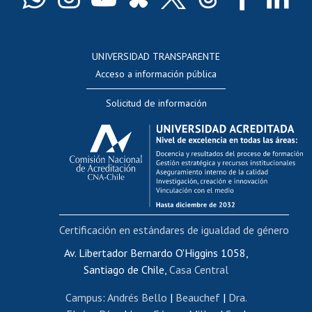
Docentes
Postulación a concursos internos de investigación
Consulta a bases de datos
UNIVERSIDAD TRANSPARENTE
Perfeccionamiento
Acceso a información pública
Editar Portafolio Académico
Solicitud de información
Evaluación docente
Calificación académica
Postulación al AUCAI
Funcionarias/os
Cursos internos de capacitación
Bienestar del personal
Certificación en estándares de igualdad de género
Portal de movilidad interna
Certificado de renta
Av. Libertador Bernardo O'Higgins 1058,
Santiago de Chile,
Casa Central
Certificado de renta honorarios
Gestión de correo uchile
Campus
:
Andrés Bello
|
Beauchef
|
Dra.
Editar páginas blancas