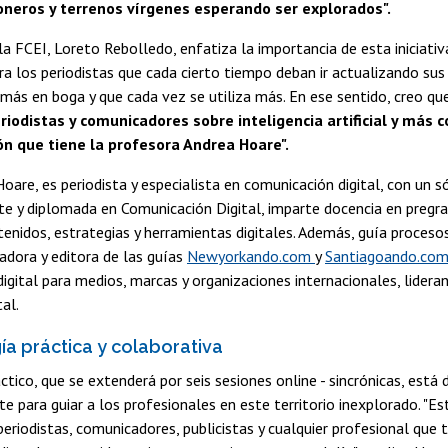
oneros y terrenos vírgenes esperando ser explorados".
a FCEI, Loreto Rebolledo, enfatiza la importancia de esta iniciat
a los periodistas que cada cierto tiempo deban ir actualizando sus c
más en boga y que cada vez se utiliza más. En ese sentido, creo q
riodistas y comunicadores sobre inteligencia artificial y más c
ón que tiene la profesora Andrea Hoare".
oare, es periodista y especialista en comunicación digital, con un só
rte y diplomada en Comunicación Digital, imparte docencia en pregr
tenidos, estrategias y herramientas digitales. Además, guía proceso
dadora y editora de las guías
Newyorkando.com
y
Santiagoando.co
digital para medios, marcas y organizaciones internacionales, lidera
al.
a práctica y colaborativa
áctico, que se extenderá por seis sesiones online - sincrónicas, está
e para guiar a los profesionales en este territorio inexplorado. "Es
eriodistas, comunicadores, publicistas y cualquier profesional que 