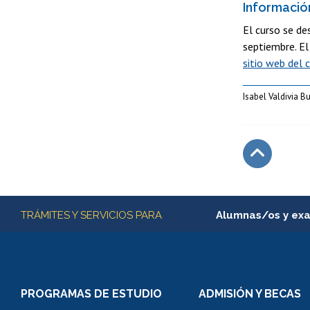
Informació
El curso se de
septiembre. E
sitio web del 
Isabel Valdivia 
Subir
Más información
TRÁMITES Y SERVICIOS PARA
Alumnas/os y ex
Matrícula en línea
Inscripción y cambio d
Consulta y certificado
PROGRAMAS DE ESTUDIO
ADMISIÓN Y BECAS
Certificado de alumno