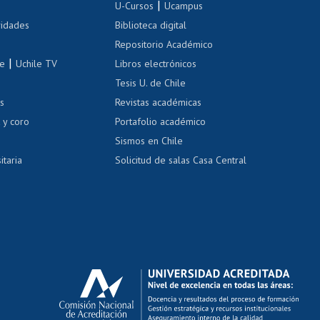
|
 de renta
U-Cursos
Ucampus
Cursos de español
 de renta
vidades
Biblioteca digital
Repositorio Académico
correo uchile
|
le
Uchile TV
Libros electrónicos
nas blancas
Tesis U. de Chile
os
Revistas académicas
, sexual y violencia
Denuncias administrativas
 y coro
Portafolio académico
Sismos en Chile
itaria
Solicitud de salas Casa Central