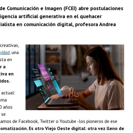
 de Comunicación e Imagen (FCEI) abre postulaciones
igencia artificial generativa en el quehacer
cialista en comunicación digital, profesora Andrea
creativas,
ividad
, una
ista en
r a
tiva en
idos.
 actual:
isma
20 años
 se
blamos de Facebook, Twitter o Youtube -los pioneros de ese
matización. Es otro Viejo Oeste digital: otra vez lleno de