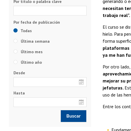
generando o ed
Por título o palabra clave
necesitan te
trabajo real".
El curso se di
Todas
hielo. Para pe
forma superfic
Última semana
plataformas g
Último mes
ya me han fun
Último año
Por otro lado,
Desde
aprovechamie
mejorar su pr
jefaturas.
Est
Hasta
uso de las her
Entre los con
Fundament