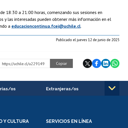
es de 18:30 a 21:00 horas, comenzando sus sesiones en
s y las interesadas pueden obtener más información en el
ando a
educacioncontinua.fcei@uchile.cl
.
Publicado el jueves 12 de junio de 2025
Copiar
https://uchile.cl/u229149
rias/os
Extranjeras/os
rnos de
Revalidación y reconocimiento
n
de títulos
el personal
Postulación al Programa de
Movilidad Estudiantil
D Y CULTURA
SERVICIOS EN LÍNEA
ovilidad interna
Inscripción de asignaturas