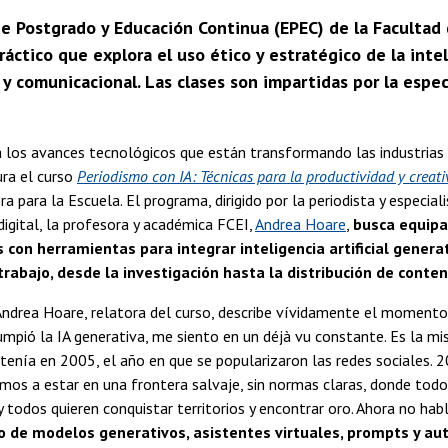
de Postgrado y Educación Continua (EPEC) de la Facultad
ráctico que explora el uso ético y estratégico de la intel
 y comunicacional. Las clases son impartidas por la espe
 los avances tecnológicos que están transformando las industrias 
ura el curso
Periodismo con IA: Técnicas para la productividad y creat
era para la Escuela. El programa, dirigido por la periodista y especial
igital, la profesora y académica FCEI,
Andrea Hoare
,
busca equipa
 con herramientas para integrar inteligencia artificial genera
 trabajo, desde la investigación hasta la distribución de conten
Andrea Hoare, relatora del curso, describe vívidamente el momento
umpió la IA generativa, me siento en un déjà vu constante. Es la m
tenía en 2005, el año en que se popularizaron las redes sociales. 
os a estar en una frontera salvaje, sin normas claras, donde todo
 todos quieren conquistar territorios y encontrar oro. Ahora no ha
o de modelos generativos, asistentes virtuales, prompts y auto