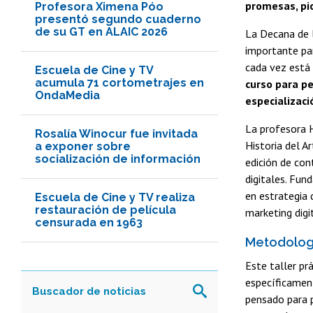
promesas, pi
Profesora Ximena Póo
presentó segundo cuaderno
de su GT en ALAIC 2026
La Decana de l
importante par
cada vez está 
Escuela de Cine y TV
acumula 71 cortometrajes en
curso para pe
OndaMedia
especializaci
La profesora H
Rosalía Winocur fue invitada
Historia del A
a exponer sobre
socialización de información
edición de con
digitales. Fun
en estrategia 
Escuela de Cine y TV realiza
restauración de película
marketing digit
censurada en 1963
Metodologí
Este taller pr
específicament
pensado para p