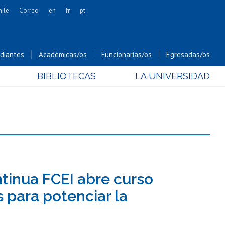
hile
Correo
en
fr
pt
Artes
Cs. Agronómicas
diantes
Académicas/os
Funcionarias/os
Egresadas/os
Cs. Forestales y Conservación
BIBLIOTECAS
LA UNIVERSIDAD
Cs. Sociales
Comunicación e Imagen
Economía y Negocios
Gobierno
Odontología
Estudios Internacionales
Bachillerato
tinua FCEI abre curso
Hospital Clínico
 para potenciar la