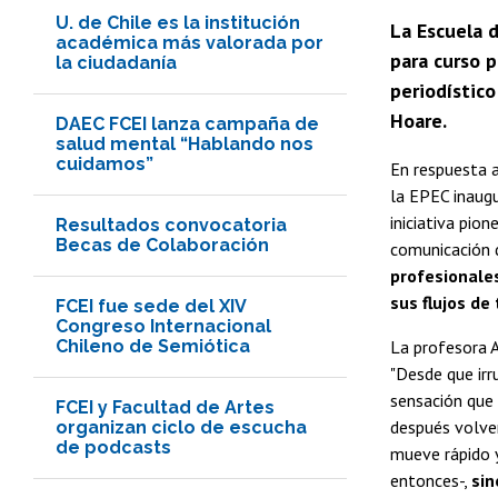
U. de Chile es la institución
La Escuela 
académica más valorada por
para curso p
la ciudadanía
periodístico
Hoare.
DAEC FCEI lanza campaña de
salud mental “Hablando nos
cuidamos”
En respuesta a
la EPEC inaug
iniciativa pion
Resultados convocatoria
Becas de Colaboración
comunicación d
profesionales
sus flujos de
FCEI fue sede del XIV
Congreso Internacional
Chileno de Semiótica
La profesora 
"Desde que irr
sensación que 
FCEI y Facultad de Artes
después volvem
organizan ciclo de escucha
de podcasts
mueve rápido y
entonces-,
sin