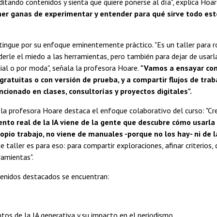
itando contenidos y sienta que quiere ponerse al día", explica Hoar
ner ganas de experimentar y entender para qué sirve todo est
stingue por su enfoque eminentemente práctico. "Es un taller para 
rderle el miedo a las herramientas, pero también para dejar de usarl
ial o por moda", señala la profesora Hoare.
"Vamos a ensayar co
ratuitas o con versión de prueba, y a compartir flujos de trab
cionado en clases, consultorías y proyectos digitales".
 la profesora Hoare destaca el enfoque colaborativo del curso: "C
nto real de la IA viene de la gente que descubre cómo usarla
opio trabajo, no viene de manuales -porque no los hay- ni de l
e taller es para eso: para compartir exploraciones, afinar criterios,
ramientas".
tenidos destacados se encuentran:
os de la IA generativa y su impacto en el periodismo