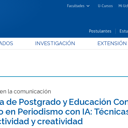
Facultades
U-Cursos
Mi Uc
Arquitectura y Urbanismo
Ciencias
Postulantes
Estu
Cs. Físicas y Matemáticas
ADOS
INVESTIGACIÓN
EXTENSIÓN
Cs. Químicas y Farmacéuticas
Cs. Veterinarias y Pecuarias
Derecho
Filosofía y Humanidades
Medicina
Estudios Avanzados en Educación
 en la comunicación
Nutrición y Tecnología de
a de Postgrado y Educación Con
Alimentos
o en Periodismo con IA: Técnicas
tividad y creatividad