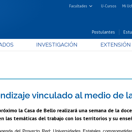
Facultades
U-Cursos
Mi Uc
Arquitectura y Urbanismo
Ciencias
Postulantes
Estu
Cs. Físicas y Matemáticas
ADOS
INVESTIGACIÓN
EXTENSIÓN
Cs. Químicas y Farmacéuticas
Cs. Veterinarias y Pecuarias
Derecho
Filosofía y Humanidades
Medicina
Estudios Avanzados en Educación
endizaje vinculado al medio de l
Nutrición y Tecnología de
próximo la Casa de Bello realizará una semana de la doc
Alimentos
en las temáticas del trabajo con los territorios y su ense
agenda del Proyecto Red: Universidades Estatales comprometidas co