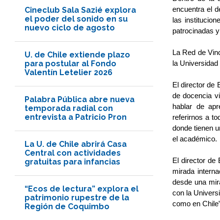
Cineclub Sala Sazié explora
encuentra el d
el poder del sonido en su
las institucio
nuevo ciclo de agosto
patrocinadas y
La Red de Vinc
U. de Chile extiende plazo
para postular al Fondo
la Universidad 
Valentín Letelier 2026
El director de
de docencia vi
Palabra Pública abre nueva
hablar de apr
temporada radial con
entrevista a Patricio Pron
referirnos a t
donde tienen u
el académico. 
La U. de Chile abrirá Casa
Central con actividades
El director de
gratuitas para infancias
mirada intern
desde una mira
“Ecos de lectura” explora el
con la Univers
patrimonio rupestre de la
como en Chile”
Región de Coquimbo