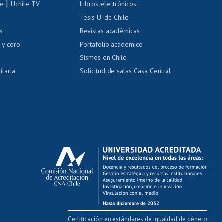
|
le
Uchile TV
Libros electrónicos
nas blancas
Tesis U. de Chile
os
Revistas académicas
, sexual y violencia
Denuncias administrativas
 y coro
Portafolio académico
Sismos en Chile
itaria
Solicitud de salas Casa Central
Certificación en estándares de igualdad de género