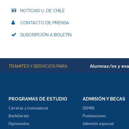
NOTICIAS U. DE CHILE
CONTACTO DE PRENSA
SUSCRIPCIÓN A BOLETÍN
Más información
TRÁMITES Y SERVICIOS PARA
Alumnas/os y ex
Matrícula en línea
Inscripción y cambio d
Consulta y certificado
PROGRAMAS DE ESTUDIO
ADMISIÓN Y BECAS
Certificado de alumno
Carreras y licenciaturas
DEMRE
Servicio médico y den
Bachillerato
Postulaciones
Pago de arancel y cré
Diplomados
Admisión especial
Pago de arancel y cré