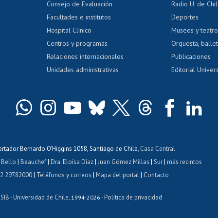
Consejo de Evaluación
Radio U. de Chi
Postulación al AUCAI
y grados
Editar pági
Facultades e institutos
Deportes
Hospital Clínico
Museos y teatr
da tecnológica
Tarjeta TUI
Wifi
Acoso laboral
s
Centros y programas
Orquesta, ballet
Relaciones internacionales
Publicaciones
Unidades administrativas
Editorial Univers
bertador Bernardo O'Higgins 1058, Santiago de Chile,
Casa Central
 Bello
|
Beauchef
|
Dra. Eloísa Díaz
|
Juan Gómez Millas
|
Sur
|
más recintos
 2 29782000
|
Teléfonos y correos
|
Mapa del portal
|
Contacto
ISIB
Universidad de Chile
Política de privacidad
-
, 1994-2026 -