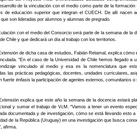
esarrollo de la vinculación con el medio como parte de la formación 
nes de educación superior que integran el CUECH. De allí nacen ad
 que son lideradas por alumnos y alumnas de pregrado.
ulación con el medio del Consorcio será parte de la semana de la d
de Chile y que dedicará un día al trabajo con los territorios.
 Extensión de dicha casa de estudios, Fabián Retamal, explica cómo e
nculada. “En el caso de la Universidad de Chile hemos llegado a u
endizaje vinculado al medio y esa es la nomenclatura que esta
odas las prácticas pedagógicas, docentes, unidades curriculares, asi
n fuerte énfasis la participación de agentes externos, comunitarios o
 Extensión explica que este año la semana de la docencia estará plan
acional y sumar el trabajo de VcM. “Vamos a tener un evento esp
da documentada y de investigación, cómo se está llevando esto a n
idad de la República (Uruguay) en una investigación que busca conoce
, afirma.