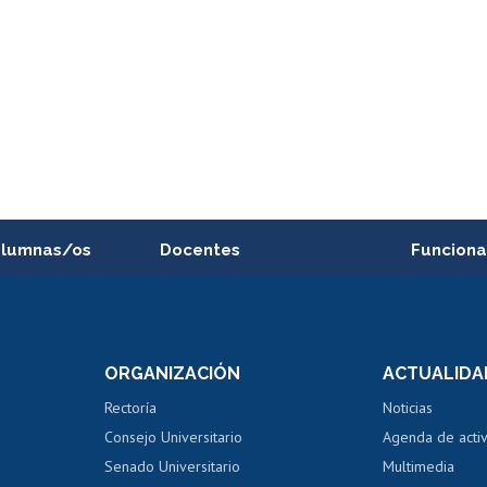
alumnas/os
Docentes
Funciona
Postulación a concursos
Cursos inte
internos de investigación
capacitació
e asignaturas
Consulta a bases de datos
Bienestar d
 de notas
ORGANIZACIÓN
ACTUALIDA
Perfeccionamiento
Portal de m
 regular
Editar Portafolio Académico
Certificado
Rectoría
Noticias
tal
Evaluación docente
Certificado
Consejo Universitario
Agenda de acti
dito alumnos
honorarios
Calificación académica
Senado Universitario
Multimedia
dito exalumnos
Gestión de 