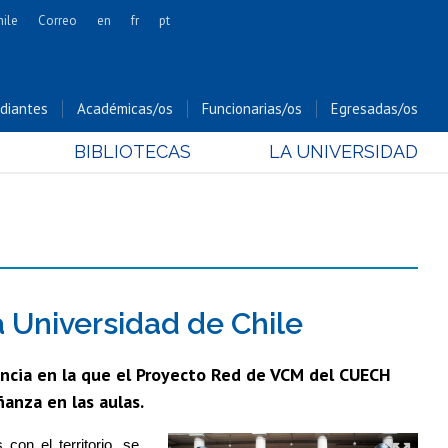
hile
Correo
en
fr
pt
Artes
Cs. Agronómicas
diantes
Académicas/os
Funcionarias/os
Egresadas/os
Cs. Forestales y Conservación
BIBLIOTECAS
LA UNIVERSIDAD
Cs. Sociales
Comunicación e Imagen
Economía y Negocios
Gobierno
Odontología
Estudios Internacionales
a Universidad de Chile
Bachillerato
encia en la que el Proyecto Red de VCM del CUECH
Hospital Clínico
ñanza en las aulas.
n el territorio, se 