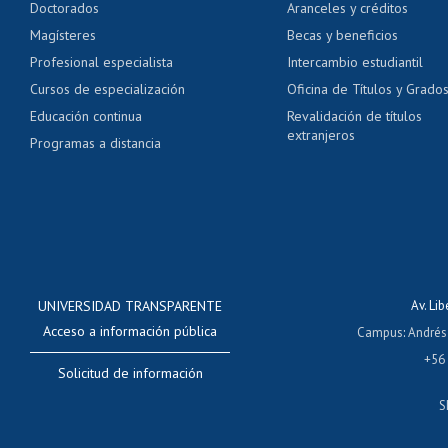
Doctorados
Aranceles y créditos
Certificado de títulos 
Magísteres
Becas y beneficios
Profesional especialista
Intercambio estudiantil
Mi Uchile
Ayu
Cursos de especialización
Oficina de Títulos y Grado
Educación continua
Revalidación de títulos
extranjeros
Programas a distancia
UNIVERSIDAD TRANSPARENTE
Av. Li
Acceso a información pública
Campus
:
Andrés
+56
Solicitud de información
S