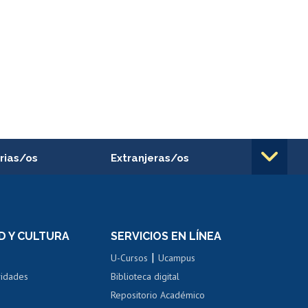
rias/os
Extranjeras/os
rnos de
Revalidación y reconocimiento
n
de títulos
el personal
Postulación al Programa de
Movilidad Estudiantil
D Y CULTURA
SERVICIOS EN LÍNEA
ovilidad interna
Inscripción de asignaturas
|
 de renta
U-Cursos
Ucampus
Cursos de español
 de renta
vidades
Biblioteca digital
Repositorio Académico
correo uchile