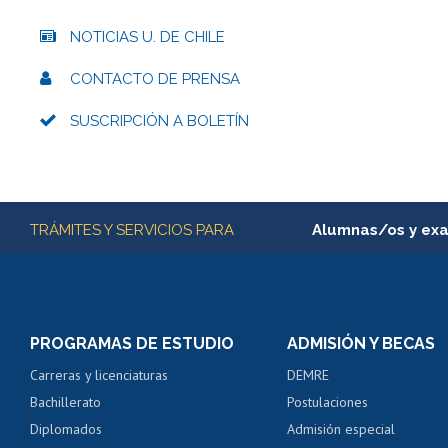
NOTICIAS U. DE CHILE
CONTACTO DE PRENSA
SUSCRIPCIÓN A BOLETÍN
Más información
TRÁMITES Y SERVICIOS PARA
Alumnas/os y ex
Matrícula en línea
Inscripción y cambio d
Consulta y certificado
PROGRAMAS DE ESTUDIO
ADMISIÓN Y BECAS
Certificado de alumno
Carreras y licenciaturas
DEMRE
Servicio médico y den
Bachillerato
Postulaciones
Pago de arancel y cré
Diplomados
Admisión especial
Pago de arancel y cré