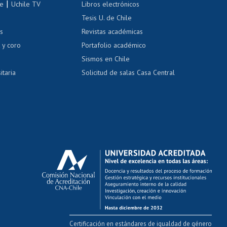
|
le
Uchile TV
Libros electrónicos
nas blancas
Tesis U. de Chile
os
Revistas académicas
, sexual y violencia
Denuncias administrativas
 y coro
Portafolio académico
Sismos en Chile
itaria
Solicitud de salas Casa Central
Certificación en estándares de igualdad de género