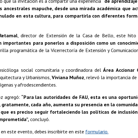
ó que la invitación es a compartir una experiencia
“de aprendizaje
s ancestrales mapuche, desde una mirada académica que actu
mulado en esta cultura, para compartirla con diferentes fo
Retamal
, director de Extensión de la Casa de Bello, este hito 
n importantes para ponerlos a disposición como un conocimi
rilla programática de la Vicerrectoría de Extensión y Comunicaci
psicóloga social comunitaria y coordinadora del
Área Accionar 
rquitectura y Urbanismos,
Viviana Muñoz
, relevó la importancia de
ígenas y afrodescendientes.
z agregó:
“Para las autoridades de FAU, esta es una oportun
, gratamente, cada año, aumenta su presencia en la comunidad 
 que es preciso seguir fortaleciendo las políticas de inclusió
mprometida”,
concluyó.
r en este evento, debes inscribirte en este
formulario.