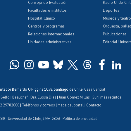
Consejo de Evaluación
Radio U. de Chi
Postulación al AUCAI
y grados
Editar pági
Facultades e institutos
Deportes
Hospital Clínico
Museos y teatr
da tecnológica
Tarjeta TUI
Wifi
Acoso laboral
s
Centros y programas
Orquesta, ballet
Relaciones internacionales
Publicaciones
Unidades administrativas
Editorial Univers
bertador Bernardo O'Higgins 1058, Santiago de Chile,
Casa Central
 Bello
|
Beauchef
|
Dra. Eloísa Díaz
|
Juan Gómez Millas
|
Sur
|
más recintos
 2 29782000
|
Teléfonos y correos
|
Mapa del portal
|
Contacto
ISIB
Universidad de Chile
Política de privacidad
-
, 1994-2026 -