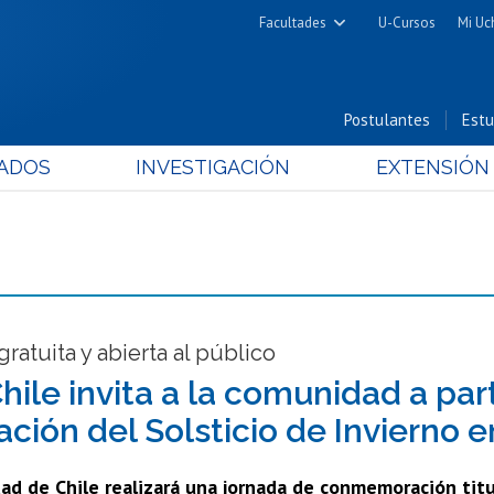
Facultades
U-Cursos
Mi Uc
Arquitectura y Urbanismo
Ciencias
Postulantes
Estu
Cs. Físicas y Matemáticas
ADOS
INVESTIGACIÓN
EXTENSIÓN
Cs. Químicas y Farmacéuticas
Cs. Veterinarias y Pecuarias
Derecho
Filosofía y Humanidades
Medicina
Estudios Avanzados en Educación
gratuita y abierta al público
Nutrición y Tecnología de
hile invita a la comunidad a part
Alimentos
ación del Solsticio de Invierno e
dad de Chile realizará una jornada de conmemoración tit