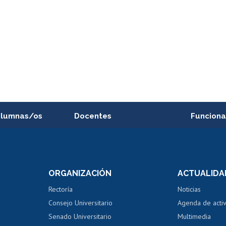
alumnas/os
Docentes
Funciona
Postulación a concursos
Cursos inte
internos de investigación
capacitació
e asignaturas
Consulta a bases de datos
Bienestar d
 de notas
ORGANIZACIÓN
ACTUALIDA
Perfeccionamiento
Portal de m
 regular
Editar Portafolio Académico
Certificado
Rectoría
Noticias
tal
Evaluación docente
Certificado
Consejo Universitario
Agenda de acti
dito alumnos
honorarios
Calificación académica
Senado Universitario
Multimedia
dito exalumnos
Gestión de 