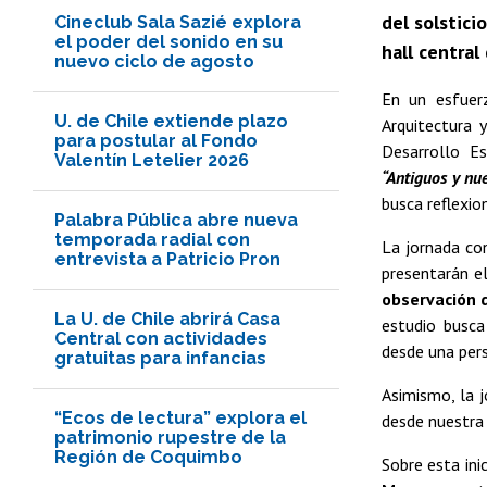
del solstici
Cineclub Sala Sazié explora
el poder del sonido en su
hall central
nuevo ciclo de agosto
En un esfuerz
U. de Chile extiende plazo
Arquitectura 
para postular al Fondo
Desarrollo Es
Valentín Letelier 2026
“Antiguos y nue
busca reflexio
Palabra Pública abre nueva
temporada radial con
La jornada co
entrevista a Patricio Pron
presentarán el
observación d
La U. de Chile abrirá Casa
estudio busca
Central con actividades
desde una per
gratuitas para infancias
Asimismo, la 
“Ecos de lectura” explora el
desde nuestra 
patrimonio rupestre de la
Región de Coquimbo
Sobre esta ini