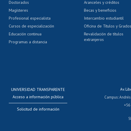
Doctorados
Aranceles y créditos
Certificado de títulos 
Magísteres
Becas y beneficios
Profesional especialista
Intercambio estudiantil
Mi Uchile
Ayu
Cursos de especialización
Oficina de Títulos y Grado
Educación continua
Revalidación de títulos
extranjeros
Programas a distancia
UNIVERSIDAD TRANSPARENTE
Av. Li
Acceso a información pública
Campus
:
Andrés
+56
Solicitud de información
S