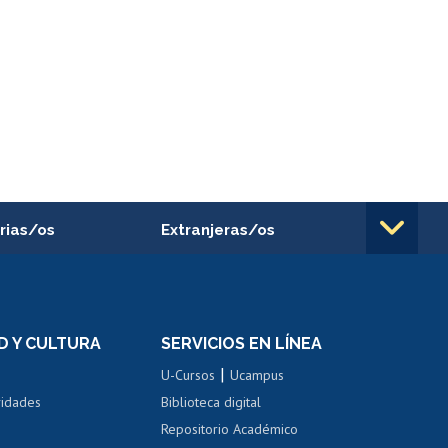
rias/os
Extranjeras/os
rnos de
Revalidación y reconocimiento
n
de títulos
el personal
Postulación al Programa de
Movilidad Estudiantil
D Y CULTURA
SERVICIOS EN LÍNEA
ovilidad interna
Inscripción de asignaturas
|
 de renta
U-Cursos
Ucampus
Cursos de español
 de renta
vidades
Biblioteca digital
Repositorio Académico
correo uchile