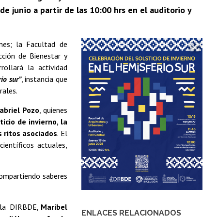
de junio a partir de las 10:00 hrs en el auditorio y
nes; la Facultad de
cción de Bienestar y
ollará la actividad
io sur”
, instancia que
rales.
abriel Pozo
, quienes
ticio de invierno, la
s ritos asociados
. El
ientíficos actuales,
Compartiendo saberes
de la DIRBDE,
Maribel
ENLACES RELACIONADOS