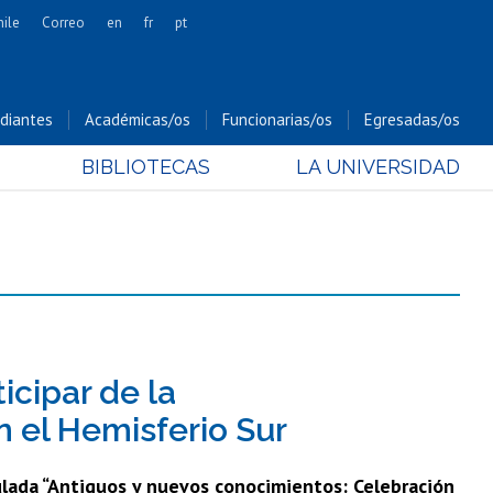
hile
Correo
en
fr
pt
Artes
Cs. Agronómicas
diantes
Académicas/os
Funcionarias/os
Egresadas/os
Cs. Forestales y Conservación
BIBLIOTECAS
LA UNIVERSIDAD
Cs. Sociales
Comunicación e Imagen
Economía y Negocios
Gobierno
Odontología
Estudios Internacionales
Bachillerato
icipar de la
Hospital Clínico
n el Hemisferio Sur
ulada “Antiguos y nuevos conocimientos: Celebración