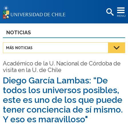
EXTENSIÓN
MENÚ
BIBLIOTECAS
LA UNIVERSIDAD
NOTICIAS
Postulantes
MÁS NOTICIAS
Estudiantes
Académico de la U. Nacional de Córdoba de
Académicas/os
visita en la U. de Chile
Funcionarias/os
Diego García Lambas: “De
todos los universos posibles,
Egresadas/os
este es uno de los que puede
tener conciencia de sí mismo.
Y eso es maravilloso"