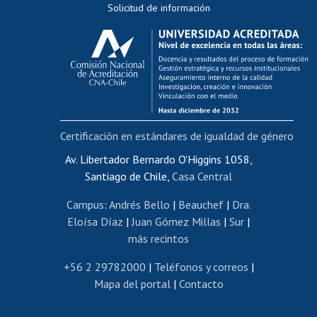
Solicitud de información
Evaluación docente
Calificación académica
Postulación al AUCAI
Funcionarias/os
Cursos internos de capacitación
Bienestar del personal
Certificación en estándares de igualdad de género
Portal de movilidad interna
Certificado de renta
Av. Libertador Bernardo O'Higgins 1058,
Santiago de Chile,
Casa Central
Certificado de renta honorarios
Gestión de correo uchile
Campus
:
Andrés Bello
|
Beauchef
|
Dra.
Editar páginas blancas
Eloísa Díaz
|
Juan Gómez Millas
|
Sur
|
más recintos
Extranjeras/os
Revalidación y reconocimiento de títulos
+56 2 29782000
|
Teléfonos y correos
|
Mapa del portal
|
Contacto
Postulación al Programa de Movilidad Estudiantil
Inscripción de asignaturas