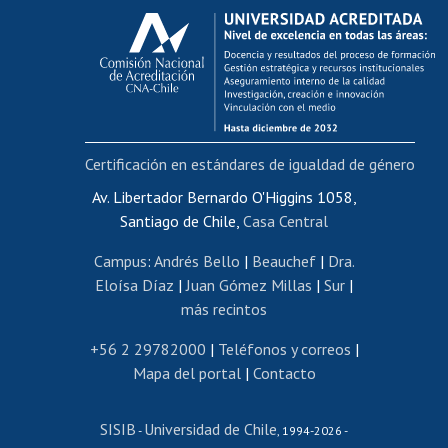
Calificación académica
Postulación al AUCAI
Funcionarias/os
Cursos internos de capacitación
Bienestar del personal
Certificación en estándares de igualdad de género
Portal de movilidad interna
Certificado de renta
Av. Libertador Bernardo O'Higgins 1058,
Santiago de Chile,
Casa Central
Certificado de renta honorarios
Gestión de correo uchile
Campus
:
Andrés Bello
|
Beauchef
|
Dra.
Editar páginas blancas
Eloísa Díaz
|
Juan Gómez Millas
|
Sur
|
más recintos
Extranjeras/os
Revalidación y reconocimiento de títulos
+56 2 29782000
|
Teléfonos y correos
|
Mapa del portal
|
Contacto
Postulación al Programa de Movilidad Estudiantil
Inscripción de asignaturas
SISIB
Universidad de Chile
Cursos de español
-
, 1994-2026 -