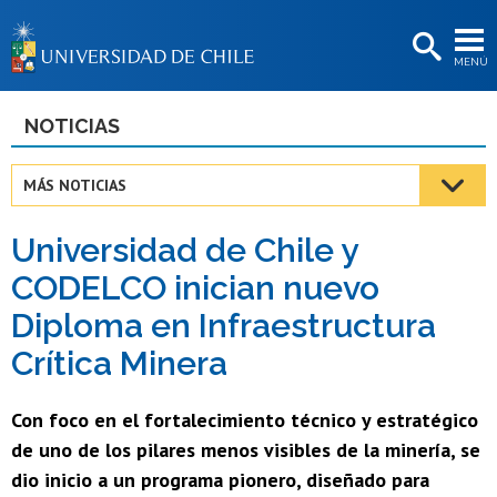
EXTENSIÓN
MENÚ
BIBLIOTECAS
LA UNIVERSIDAD
NOTICIAS
Postulantes
MÁS NOTICIAS
Estudiantes
Universidad de Chile y
Académicas/os
CODELCO inician nuevo
Funcionarias/os
Diploma en Infraestructura
Egresadas/os
Crítica Minera
Con foco en el fortalecimiento técnico y estratégico
de uno de los pilares menos visibles de la minería, se
dio inicio a un programa pionero, diseñado para