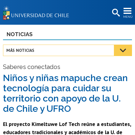
EXTENSIÓN
MENÚ
BIBLIOTECAS
LA UNIVERSIDAD
NOTICIAS
Postulantes
MÁS NOTICIAS
Estudiantes
Saberes conectados
Académicas/os
Niños y niñas mapuche crean
Funcionarias/os
tecnología para cuidar su
Egresadas/os
territorio con apoyo de la U.
de Chile y UFRO
El proyecto Kimeltuwe Lof Tech reúne a estudiantes,
educadores tradicionales y académicos de la U. de