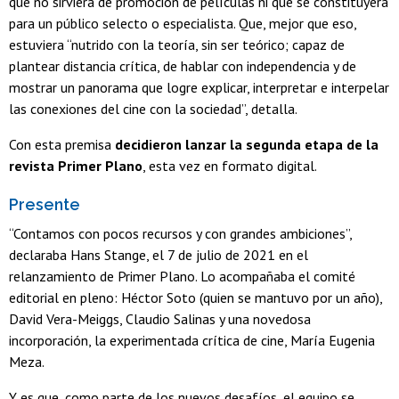
que no sirviera de promoción de películas ni que se constituyera
para un público selecto o especialista. Que, mejor que eso,
estuviera “nutrido con la teoría, sin ser teórico; capaz de
plantear distancia crítica, de hablar con independencia y de
mostrar un panorama que logre explicar, interpretar e interpelar
las conexiones del cine con la sociedad”, detalla.
Con esta premisa
decidieron lanzar la segunda etapa de la
revista Primer Plano
, esta vez en formato digital.
Presente
“Contamos con pocos recursos y con grandes ambiciones”,
declaraba Hans Stange, el 7 de julio de 2021 en el
relanzamiento de Primer Plano. Lo acompañaba el comité
editorial en pleno: Héctor Soto (quien se mantuvo por un año),
David Vera-Meiggs, Claudio Salinas y una novedosa
incorporación, la experimentada crítica de cine, María Eugenia
Meza.
Y es que, como parte de los nuevos desafíos, el equipo se