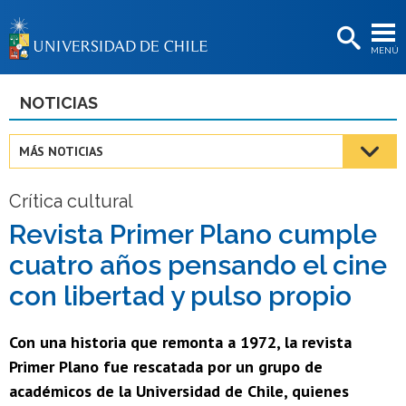
EXTENSIÓN
MENÚ
BIBLIOTECAS
LA UNIVERSIDAD
NOTICIAS
Postulantes
MÁS NOTICIAS
Estudiantes
Crítica cultural
Académicas/os
Revista Primer Plano cumple
Funcionarias/os
cuatro años pensando el cine
Egresadas/os
con libertad y pulso propio
Con una historia que remonta a 1972, la revista
Primer Plano fue rescatada por un grupo de
académicos de la Universidad de Chile, quienes