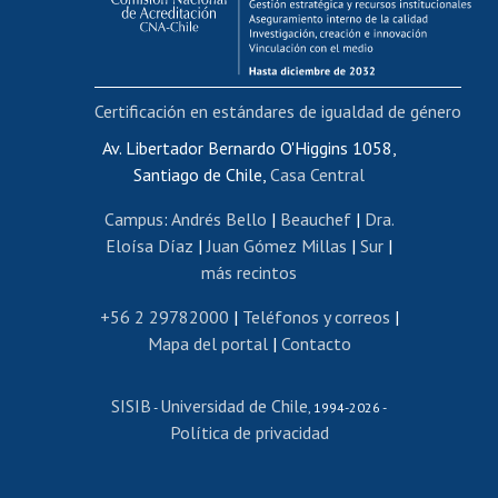
Funcionarias/os
Cursos internos de capacitación
Bienestar del personal
Certificación en estándares de igualdad de género
Portal de movilidad interna
Certificado de renta
Av. Libertador Bernardo O'Higgins 1058,
Santiago de Chile,
Casa Central
Certificado de renta honorarios
Gestión de correo uchile
Campus
:
Andrés Bello
|
Beauchef
|
Dra.
Editar páginas blancas
Eloísa Díaz
|
Juan Gómez Millas
|
Sur
|
más recintos
Extranjeras/os
Revalidación y reconocimiento de títulos
+56 2 29782000
|
Teléfonos y correos
|
Mapa del portal
|
Contacto
Postulación al Programa de Movilidad Estudiantil
Inscripción de asignaturas
SISIB
Universidad de Chile
Cursos de español
-
, 1994-2026 -
Política de privacidad
Mi Uchile
Ayuda tecnológica
Tarjeta TUI
Wifi