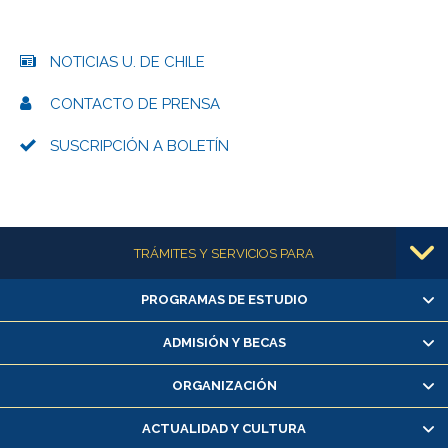
NOTICIAS U. DE CHILE
CONTACTO DE PRENSA
SUSCRIPCIÓN A BOLETÍN
Más información
TRÁMITES Y SERVICIOS PARA
PROGRAMAS DE ESTUDIO
Alumnas/os y exalumnas/os
Matrícula en línea
ADMISIÓN Y BECAS
Inscripción y cambio de asignaturas
ORGANIZACIÓN
Consulta y certificado de notas
Certificado de alumno regular
ACTUALIDAD Y CULTURA
Servicio médico y dental