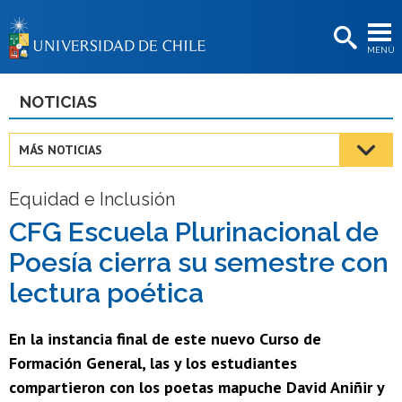
EXTENSIÓN
MENÚ
BIBLIOTECAS
LA UNIVERSIDAD
NOTICIAS
Postulantes
MÁS NOTICIAS
Estudiantes
Equidad e Inclusión
Académicas/os
CFG Escuela Plurinacional de
Funcionarias/os
Poesía cierra su semestre con
Egresadas/os
lectura poética
En la instancia final de este nuevo Curso de
Formación General, las y los estudiantes
compartieron con los poetas mapuche David Aniñir y