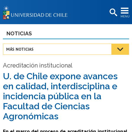
EXTENSIÓN
MENÚ
BIBLIOTECAS
LA UNIVERSIDAD
NOTICIAS
Postulantes
MÁS NOTICIAS
Estudiantes
Acreditación institucional
Académicas/os
U. de Chile expone avances
Funcionarias/os
en calidad, interdisciplina e
Egresadas/os
incidencia pública en la
Facultad de Ciencias
Agronómicas
En el marco del proceso de acreditación institucional,