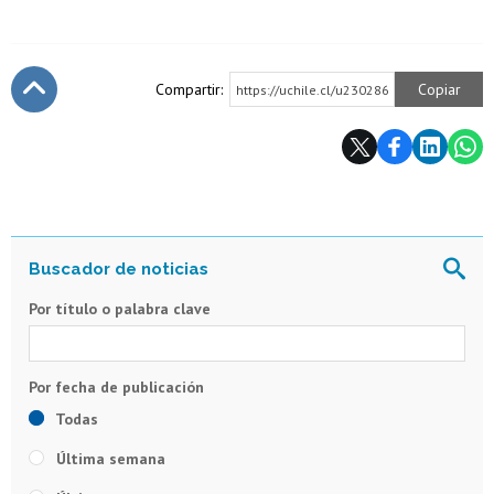
Compartir:
Copiar
https://uchile.cl/u230286
Subir
Por título o palabra clave
Todas
Última semana