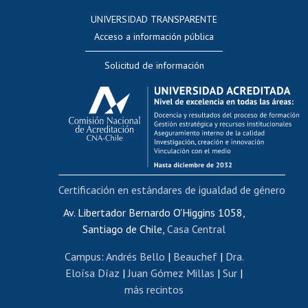
Consulta a bases de datos
UNIVERSIDAD TRANSPARENTE
Perfeccionamiento
Acceso a información pública
Editar Portafolio Académico
Solicitud de información
Evaluación docente
Calificación académica
Postulación al AUCAI
Funcionarias/os
Cursos internos de capacitación
Bienestar del personal
Certificación en estándares de igualdad de género
Portal de movilidad interna
Certificado de renta
Av. Libertador Bernardo O'Higgins 1058,
Santiago de Chile,
Casa Central
Certificado de renta honorarios
Gestión de correo uchile
Campus
:
Andrés Bello
|
Beauchef
|
Dra.
Editar páginas blancas
Eloísa Díaz
|
Juan Gómez Millas
|
Sur
|
más recintos
Extranjeras/os