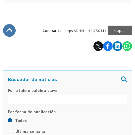
Compartir:
Copiar
https://uchile.cl/u230441
Subir
Por título o palabra clave
Todas
Última semana