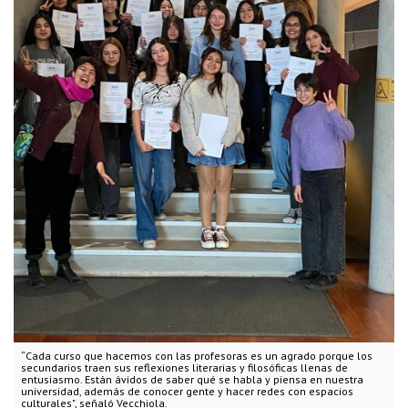
“Cada curso que hacemos con las profesoras es un agrado porque los
secundarios traen sus reflexiones literarias y filosóficas llenas de
entusiasmo. Están ávidos de saber qué se habla y piensa en nuestra
universidad, además de conocer gente y hacer redes con espacios
culturales", señaló Vecchiola.