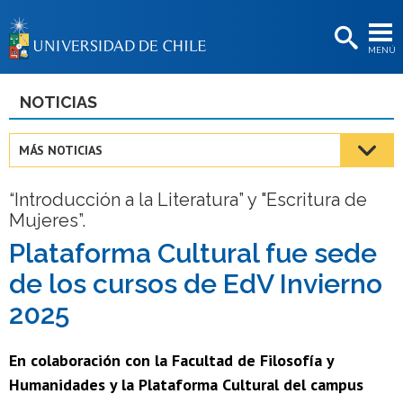
EXTENSIÓN
MENÚ
BIBLIOTECAS
LA UNIVERSIDAD
NOTICIAS
Postulantes
MÁS NOTICIAS
Estudiantes
“Introducción a la Literatura” y "Escritura de
Académicas/os
Mujeres”.
Funcionarias/os
Plataforma Cultural fue sede
de los cursos de EdV Invierno
Egresadas/os
2025
En colaboración con la Facultad de Filosofía y
Humanidades y la Plataforma Cultural del campus