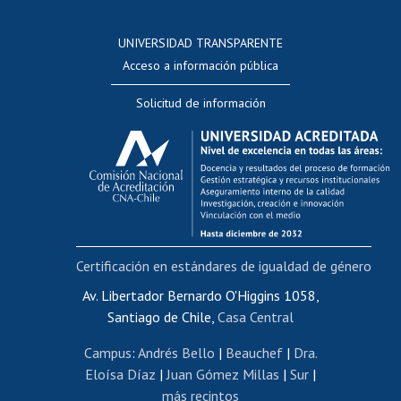
Postulación a concursos internos de investigación
Consulta a bases de datos
UNIVERSIDAD TRANSPARENTE
Perfeccionamiento
Acceso a información pública
Editar Portafolio Académico
Solicitud de información
Evaluación docente
Calificación académica
Postulación al AUCAI
Funcionarias/os
Cursos internos de capacitación
Bienestar del personal
Certificación en estándares de igualdad de género
Portal de movilidad interna
Certificado de renta
Av. Libertador Bernardo O'Higgins 1058,
Santiago de Chile,
Casa Central
Certificado de renta honorarios
Gestión de correo uchile
Campus
:
Andrés Bello
|
Beauchef
|
Dra.
Editar páginas blancas
Eloísa Díaz
|
Juan Gómez Millas
|
Sur
|
más recintos