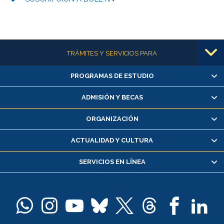
Más información
TRÁMITES Y SERVICIOS PARA
PROGRAMAS DE ESTUDIO
Alumnas/os y exalumnas/os
Matrícula en línea
ADMISIÓN Y BECAS
Inscripción y cambio de asignaturas
ORGANIZACIÓN
Consulta y certificado de notas
Certificado de alumno regular
ACTUALIDAD Y CULTURA
Servicio médico y dental
SERVICIOS EN LÍNEA
Pago de arancel y crédito alumnos
Pago de arancel y crédito exalumnos
Certificado de títulos y grados
Docentes