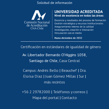
Solicitud de información
Evaluación docente
Calificación académica
Postulación al AUCAI
Funcionarias/os
Cursos internos de capacitación
Bienestar del personal
Certificación en estándares de igualdad de género
Portal de movilidad interna
Certificado de renta
Av. Libertador Bernardo O'Higgins 1058,
Santiago de Chile,
Casa Central
Certificado de renta honorarios
Gestión de correo uchile
Campus
:
Andrés Bello
|
Beauchef
|
Dra.
Editar páginas blancas
Eloísa Díaz
|
Juan Gómez Millas
|
Sur
|
más recintos
Extranjeras/os
Revalidación y reconocimiento de títulos
+56 2 29782000
|
Teléfonos y correos
|
Mapa del portal
|
Contacto
Postulación al Programa de Movilidad Estudiantil
Inscripción de asignaturas