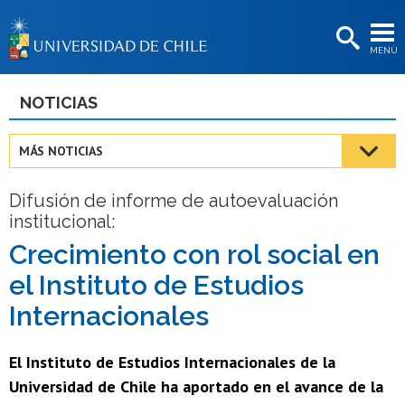
EXTENSIÓN
MENÚ
BIBLIOTECAS
LA UNIVERSIDAD
NOTICIAS
Postulantes
MÁS NOTICIAS
Estudiantes
Difusión de informe de autoevaluación
Académicas/os
institucional:
Funcionarias/os
Crecimiento con rol social en
el Instituto de Estudios
Egresadas/os
Internacionales
El Instituto de Estudios Internacionales de la
Universidad de Chile ha aportado en el avance de la