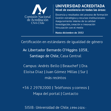
Calificación académica
Postulación al AUCAI
Funcionarias/os
Cursos internos de capacitación
Bienestar del personal
Certificación en estándares de igualdad de género
Portal de movilidad interna
Certificado de renta
Av. Libertador Bernardo O'Higgins 1058,
Santiago de Chile,
Casa Central
Certificado de renta honorarios
Gestión de correo uchile
Campus
:
Andrés Bello
|
Beauchef
|
Dra.
Editar páginas blancas
Eloísa Díaz
|
Juan Gómez Millas
|
Sur
|
más recintos
Extranjeras/os
Revalidación y reconocimiento de títulos
+56 2 29782000
|
Teléfonos y correos
|
Mapa del portal
|
Contacto
Postulación al Programa de Movilidad Estudiantil
Inscripción de asignaturas
SISIB
Universidad de Chile
Cursos de español
-
, 1994-2026 -