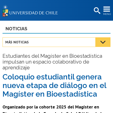
EXTENSIÓN
MENÚ
BIBLIOTECAS
LA UNIVERSIDAD
NOTICIAS
Postulantes
MÁS NOTICIAS
Estudiantes
Estudiantes del Magíster en Bioestadística
Académicas/os
impulsan un espacio colaborativo de
aprendizaje
Funcionarias/os
Coloquio estudiantil genera
Egresadas/os
nueva etapa de diálogo en el
Magíster en Bioestadística
Organizado por la cohorte 2025 del Magíster en