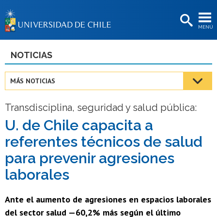
EXTENSIÓN
MENÚ
BIBLIOTECAS
LA UNIVERSIDAD
NOTICIAS
Postulantes
MÁS NOTICIAS
Estudiantes
Transdisciplina, seguridad y salud pública:
Académicas/os
U. de Chile capacita a
Funcionarias/os
referentes técnicos de salud
Egresadas/os
para prevenir agresiones
laborales
Ante el aumento de agresiones en espacios laborales
del sector salud —60,2% más según el último