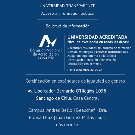
Consulta a bases de datos
UNIVERSIDAD TRANSPARENTE
Perfeccionamiento
Acceso a información pública
Editar Portafolio Académico
Solicitud de información
Evaluación docente
Calificación académica
Postulación al AUCAI
Funcionarias/os
Cursos internos de capacitación
Bienestar del personal
Certificación en estándares de igualdad de género
Portal de movilidad interna
Certificado de renta
Av. Libertador Bernardo O'Higgins 1058,
Santiago de Chile,
Casa Central
Certificado de renta honorarios
Gestión de correo uchile
Campus
:
Andrés Bello
|
Beauchef
|
Dra.
Editar páginas blancas
Eloísa Díaz
|
Juan Gómez Millas
|
Sur
|
más recintos
Extranjeras/os