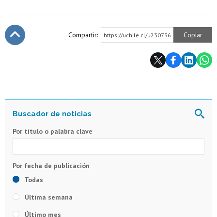
Compartir:
Copiar
https://uchile.cl/u230736
Subir
Por título o palabra clave
Todas
Última semana
Último mes