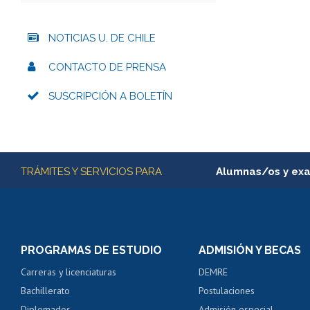
NOTICIAS U. DE CHILE
CONTACTO DE PRENSA
SUSCRIPCIÓN A BOLETÍN
Más información
TRÁMITES Y SERVICIOS PARA
Alumnas/os y ex
Matrícula en línea
Inscripción y cambio d
Consulta y certificado
PROGRAMAS DE ESTUDIO
ADMISIÓN Y BECAS
Certificado de alumno
Carreras y licenciaturas
DEMRE
Servicio médico y den
Bachillerato
Postulaciones
Pago de arancel y cré
Diplomados
Admisión especial