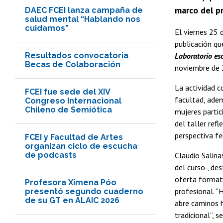
marco del p
DAEC FCEI lanza campaña de
salud mental “Hablando nos
cuidamos”
El viernes 25 
publicación qu
Resultados convocatoria
Laboratorio esc
Becas de Colaboración
noviembre de 
La actividad c
FCEI fue sede del XIV
facultad, adem
Congreso Internacional
Chileno de Semiótica
mujeres partic
del taller ref
perspectiva fe
FCEI y Facultad de Artes
organizan ciclo de escucha
de podcasts
Claudio Salina
del curso-, de
oferta format
Profesora Ximena Póo
profesional. “
presentó segundo cuaderno
de su GT en ALAIC 2026
abre caminos h
tradicional”, 