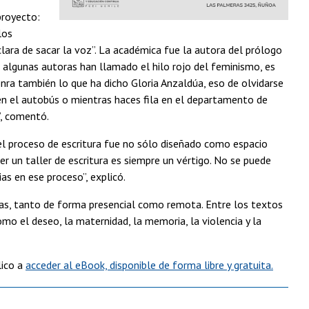
proyecto:
los
clara de sacar la voz”. La académica fue la autora del prólogo
ue algunas autoras han llamado el hilo rojo del feminismo, es
Honra también lo que ha dicho Gloria Anzaldúa, eso de olvidarse
e en el autobús o mientras haces fila en el departamento de
”, comentó.
el proceso de escritura fue no sólo diseñado como espacio
 un taller de escritura es siempre un vértigo. No se puede
as en ese proceso”, explicó.
bras, tanto de forma presencial como remota. Entre los textos
 el deseo, la maternidad, la memoria, la violencia y la
lico a
acceder al eBook, disponible de forma libre y gratuita.