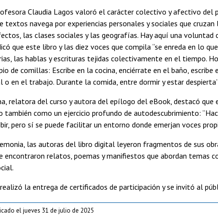
rofesora Claudia Lagos valoró el carácter colectivo y afectivo del 
e textos navega por experiencias personales y sociales que cruzan 
fectos, las clases sociales y las geografías. Hay aquí una voluntad 
dicó que este libro y las diez voces que compila “se enreda en lo q
orias, las hablas y escrituras tejidas colectivamente en el tiempo. 
pio de comillas: Escribe en la cocina, enciérrate en el baño, escrib
al o en el trabajo. Durante la comida, entre dormir y estar despierta
, relatora del curso y autora del epílogo del eBook, destacó que 
o también como un ejercicio profundo de autodescubrimiento: “Hacer
ibir, pero sí se puede facilitar un entorno donde emerjan voces propi
emonia, las autoras del libro digital leyeron fragmentos de sus o
 encontraron relatos, poemas y manifiestos que abordan temas como
cial.
 realizó la entrega de certificados de participación y se invitó al púb
icado el jueves 31 de julio de 2025