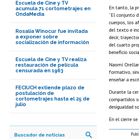
Escuela de Cine y TV
En tanto, la p
acumula 71 cortometrajes en
OndaMedia
“El conjunto d
cuerpos, los a
del texto e in
Rosalía Winocur fue invitada
a exponer sobre
decir, trayect
socialización de información
del cuarto pro
beneficio soci
Escuela de Cine y TV realiza
Naomí Orellana
restauración de película
censurada en 1963
formativo, sin
enseñar a escr
FECIUCH extiende plazo de
Durante la cer
postulación de
cortometrajes hasta el 25 de
compartidos se
julio
desigualdad so
En el cierre se
Publ