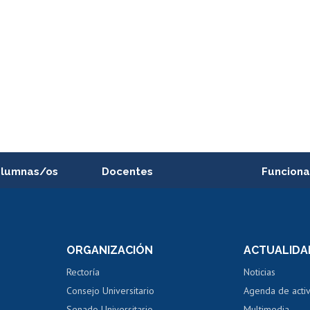
alumnas/os
Docentes
Funciona
Postulación a concursos
Cursos inte
internos de investigación
capacitació
e asignaturas
Consulta a bases de datos
Bienestar d
 de notas
ORGANIZACIÓN
ACTUALIDA
Perfeccionamiento
Portal de m
 regular
Editar Portafolio Académico
Certificado
Rectoría
Noticias
tal
Evaluación docente
Certificado
Consejo Universitario
Agenda de acti
dito alumnos
honorarios
Calificación académica
Senado Universitario
Multimedia