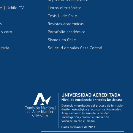
correo uchile
|
le
Uchile TV
Libros electrónicos
nas blancas
Tesis U. de Chile
os
Revistas académicas
, sexual y violencia
Denuncias administrativas
 y coro
Portafolio académico
Sismos en Chile
itaria
Solicitud de salas Casa Central