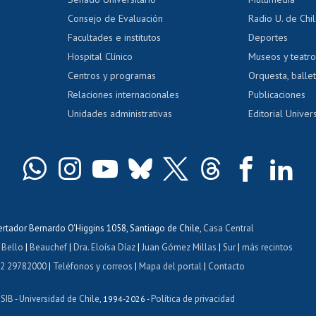
dito exalumnos
Gestión de 
Consejo de Evaluación
Radio U. de Chi
Postulación al AUCAI
y grados
Editar pági
Facultades e institutos
Deportes
Hospital Clínico
Museos y teatr
da tecnológica
Tarjeta TUI
Wifi
Acoso laboral
s
Centros y programas
Orquesta, ballet
Relaciones internacionales
Publicaciones
Unidades administrativas
Editorial Univers
bertador Bernardo O'Higgins 1058, Santiago de Chile,
Casa Central
 Bello
|
Beauchef
|
Dra. Eloísa Díaz
|
Juan Gómez Millas
|
Sur
|
más recintos
 2 29782000
|
Teléfonos y correos
|
Mapa del portal
|
Contacto
ISIB
Universidad de Chile
Política de privacidad
-
, 1994-2026 -