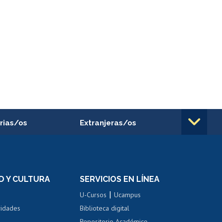
rias/os
Extranjeras/os
rnos de
Revalidación y reconocimiento
n
de títulos
el personal
Postulación al Programa de
Movilidad Estudiantil
D Y CULTURA
SERVICIOS EN LÍNEA
ovilidad interna
Inscripción de asignaturas
|
 de renta
U-Cursos
Ucampus
Cursos de español
 de renta
vidades
Biblioteca digital
Repositorio Académico