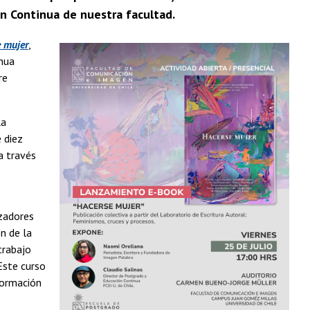
ón Continua de nuestra facultad.
 mujer
,
inua
re
la
 diez
a través
izadores
n de la
trabajo
Este curso
 formación