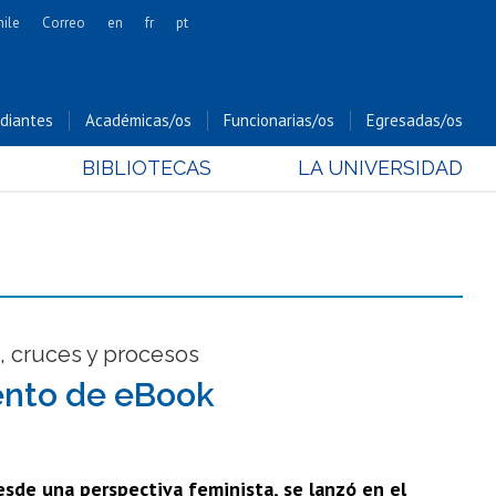
hile
Correo
en
fr
pt
Artes
Cs. Agronómicas
diantes
Académicas/os
Funcionarias/os
Egresadas/os
Cs. Forestales y Conservación
BIBLIOTECAS
LA UNIVERSIDAD
Cs. Sociales
Comunicación e Imagen
Economía y Negocios
Gobierno
Odontología
Estudios Internacionales
o, cruces y procesos
Bachillerato
iento de eBook
Hospital Clínico
desde una perspectiva feminista, se lanzó en el