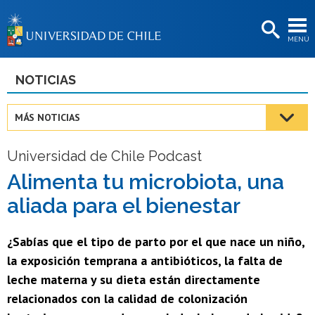
EXTENSIÓN
MENÚ
BIBLIOTECAS
LA UNIVERSIDAD
NOTICIAS
Postulantes
MÁS NOTICIAS
Estudiantes
Universidad de Chile Podcast
Académicas/os
Alimenta tu microbiota, una
Funcionarias/os
aliada para el bienestar
Egresadas/os
¿Sabías que el tipo de parto por el que nace un niño,
la exposición temprana a antibióticos, la falta de
leche materna y su dieta están directamente
relacionados con la calidad de colonización