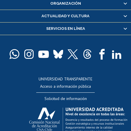
ORGANIZACIÓN
Consulta y certificado de notas
Certificado de alumno regular
ACTUALIDAD Y CULTURA
Servicio médico y dental
SERVICIOS EN LÍNEA
Pago de arancel y crédito alumnos
Pago de arancel y crédito exalumnos
Certificado de títulos y grados
Docentes
Postulación a concursos internos de investigación
Consulta a bases de datos
UNIVERSIDAD TRANSPARENTE
Perfeccionamiento
Acceso a información pública
Editar Portafolio Académico
Solicitud de información
Evaluación docente
Calificación académica
Postulación al AUCAI
Funcionarias/os