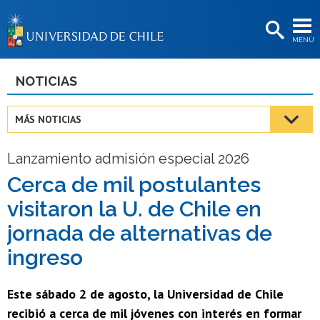
EXTENSIÓN
MENÚ
BIBLIOTECAS
LA UNIVERSIDAD
NOTICIAS
Postulantes
MÁS NOTICIAS
Estudiantes
Lanzamiento admisión especial 2026
Académicas/os
Cerca de mil postulantes
Funcionarias/os
visitaron la U. de Chile en
Egresadas/os
jornada de alternativas de
ingreso
Este sábado 2 de agosto, la Universidad de Chile
recibió a cerca de mil jóvenes con interés en formar