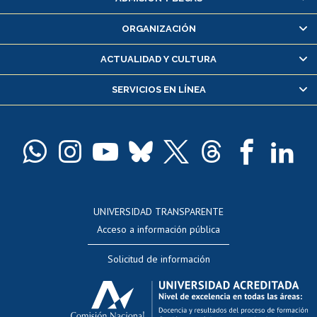
Inscripción y cambio de asignaturas
ORGANIZACIÓN
Consulta y certificado de notas
Certificado de alumno regular
ACTUALIDAD Y CULTURA
Servicio médico y dental
SERVICIOS EN LÍNEA
Pago de arancel y crédito alumnos
Pago de arancel y crédito exalumnos
Certificado de títulos y grados
Docentes
Postulación a concursos internos de investigación
Consulta a bases de datos
UNIVERSIDAD TRANSPARENTE
Perfeccionamiento
Acceso a información pública
Editar Portafolio Académico
Solicitud de información
Evaluación docente
Calificación académica
Postulación al AUCAI