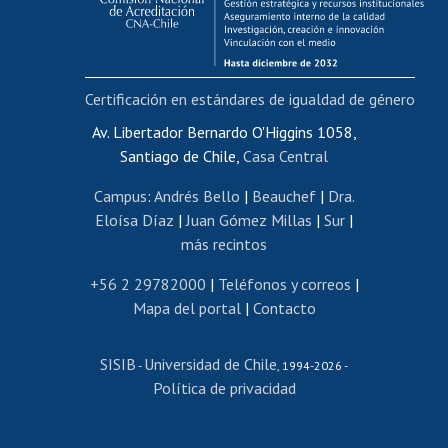
Funcionarias/os
Cursos internos de capacitación
Bienestar del personal
Certificación en estándares de igualdad de género
Portal de movilidad interna
Certificado de renta
Av. Libertador Bernardo O'Higgins 1058,
Santiago de Chile,
Casa Central
Certificado de renta honorarios
Gestión de correo uchile
Campus
:
Andrés Bello
|
Beauchef
|
Dra.
Editar páginas blancas
Eloísa Díaz
|
Juan Gómez Millas
|
Sur
|
más recintos
Extranjeras/os
Revalidación y reconocimiento de títulos
+56 2 29782000
|
Teléfonos y correos
|
Mapa del portal
|
Contacto
Postulación al Programa de Movilidad Estudiantil
Inscripción de asignaturas
SISIB
Universidad de Chile
Cursos de español
-
, 1994-2026 -
Política de privacidad
Mi Uchile
Ayuda tecnológica
Tarjeta TUI
Wifi