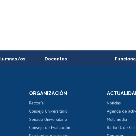
alumnas/os
Docentes
Funciona
Postulación a concursos
Cursos inte
internos de investigación
capacitació
e asignaturas
Consulta a bases de datos
Bienestar d
 de notas
ORGANIZACIÓN
ACTUALIDA
Perfeccionamiento
Portal de m
 regular
Editar Portafolio Académico
Certificado
Rectoría
Noticias
tal
Evaluación docente
Certificado
Consejo Universitario
Agenda de acti
dito alumnos
honorarios
Calificación académica
Senado Universitario
Multimedia
dito exalumnos
Gestión de 
Consejo de Evaluación
Radio U. de Chi
Postulación al AUCAI
y grados
Editar pági
Facultades e institutos
Deportes