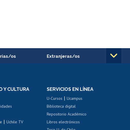
rias/os
Extranjeras/os
rnos de
Revalidación y reconocimiento
n
de títulos
el personal
Postulación al Programa de
Movilidad Estudiantil
D Y CULTURA
SERVICIOS EN LÍNEA
ovilidad interna
Inscripción de asignaturas
|
 de renta
U-Cursos
Ucampus
Cursos de español
 de renta
vidades
Biblioteca digital
Repositorio Académico
correo uchile
|
le
Uchile TV
Libros electrónicos
nas blancas
Tesis U. de Chile