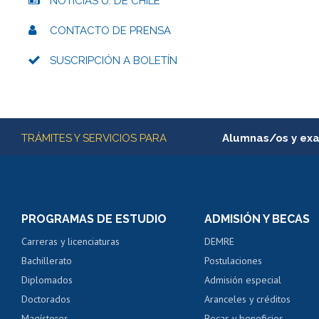
NOTICIAS U. DE CHILE
CONTACTO DE PRENSA
SUSCRIPCIÓN A BOLETÍN
Más información
TRÁMITES Y SERVICIOS PARA
Alumnas/os y ex
Matrícula en línea
Inscripción y cambio d
Consulta y certificado
PROGRAMAS DE ESTUDIO
ADMISIÓN Y BECAS
Certificado de alumno
Carreras y licenciaturas
DEMRE
Servicio médico y den
Bachillerato
Postulaciones
Pago de arancel y cré
Diplomados
Admisión especial
Pago de arancel y cré
Doctorados
Aranceles y créditos
Certificado de títulos 
Magísteres
Becas y beneficios