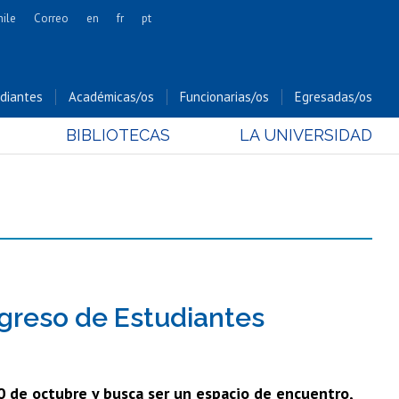
hile
Correo
en
fr
pt
Artes
Cs. Agronómicas
diantes
Académicas/os
Funcionarias/os
Egresadas/os
Cs. Forestales y Conservación
BIBLIOTECAS
LA UNIVERSIDAD
Cs. Sociales
Comunicación e Imagen
Economía y Negocios
Gobierno
Odontología
Estudios Internacionales
Bachillerato
ngreso de Estudiantes
Hospital Clínico
30 de octubre y busca ser un espacio de encuentro,