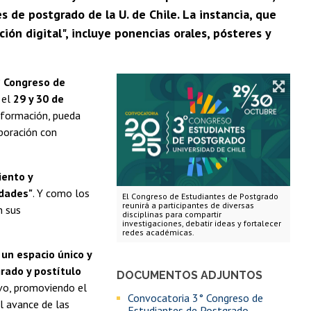
s de postgrado de la U. de Chile. La instancia, que
ón digital", incluye ponencias orales, pósteres y
° Congreso de
 el
29 y 30 de
 formación, pueda
aboración con
iento y
idades"
. Y como los
El Congreso de Estudiantes de Postgrado
reunirá a participantes de diversas
n sus
disciplinas para compartir
investigaciones, debatir ideas y fortalecer
redes académicas.
un espacio único y
rado y postítulo
DOCUMENTOS ADJUNTOS
ivo, promoviendo el
Convocatoria 3° Congreso de
l avance de las
Estudiantes de Postgrado