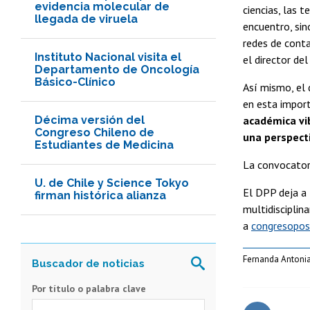
evidencia molecular de
ciencias, las 
llegada de viruela
encuentro, si
redes de conta
Instituto Nacional visita el
el director d
Departamento de Oncología
Básico-Clínico
Así mismo, el 
en esta impor
Décima versión del
académica vib
Congreso Chileno de
una perspecti
Estudiantes de Medicina
La convocatori
U. de Chile y Science Tokyo
El DPP deja a 
firman histórica alianza
multidisciplin
a
congresopos
Fernanda Antonia
Por título o palabra clave