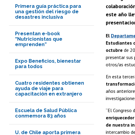
colaboración
Primera guía práctica para
una gestión del riesgo de
este año lle
desastres inclusiva
presentacio
Presentan e-book
El
Departamen
“Nutricionistas que
Estudiantes d
emprenden”
octubre
de 20
presentar sus 
Expo Beneficios, bienestar
otros/as estud
para todos
En esta tercer
Cuatro residentes obtienen
transformació
ayuda de viaje para
años anteriore
capacitación en extranjero
investigacione
“El Congreso d
Escuela de Salud Pública
conmemora 83 años
enriquecedor
de nuestra in
intercambio de
U. de Chile aporta primera