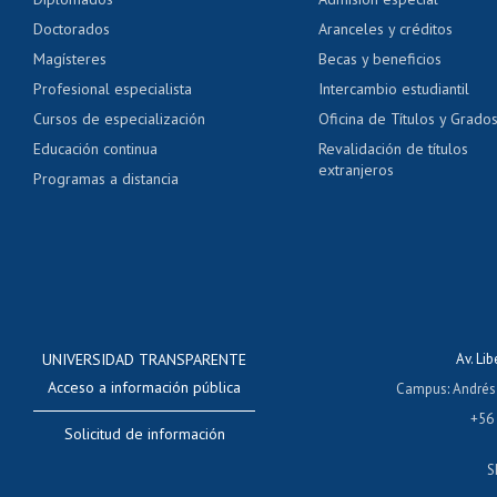
Pago de arancel y cré
Doctorados
Aranceles y créditos
Certificado de títulos 
Magísteres
Becas y beneficios
Profesional especialista
Intercambio estudiantil
Mi Uchile
Ayu
Cursos de especialización
Oficina de Títulos y Grado
Educación continua
Revalidación de títulos
extranjeros
Programas a distancia
UNIVERSIDAD TRANSPARENTE
Av. Li
Acceso a información pública
Campus
:
Andrés
+56
Solicitud de información
S