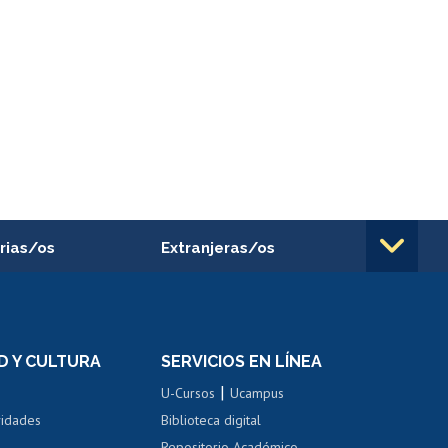
rias/os
Extranjeras/os
rnos de
Revalidación y reconocimiento
n
de títulos
el personal
Postulación al Programa de
Movilidad Estudiantil
D Y CULTURA
SERVICIOS EN LÍNEA
ovilidad interna
Inscripción de asignaturas
|
 de renta
U-Cursos
Ucampus
Cursos de español
 de renta
vidades
Biblioteca digital
Repositorio Académico