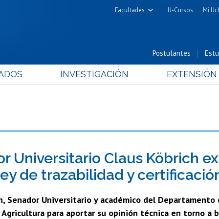
Facultades
U-Cursos
Mi Uc
Arquitectura y Urbanismo
Ciencias
Postulantes
Estu
Cs. Físicas y Matemáticas
ADOS
INVESTIGACIÓN
EXTENSIÓN
Cs. Químicas y Farmacéuticas
Cs. Veterinarias y Pecuarias
Derecho
Filosofía y Humanidades
Medicina
Estudios Avanzados en Educación
r Universitario Claus Köbrich e
Nutrición y Tecnología de
ey de trazabilidad y certificaci
Alimentos
ch, Senador Universitario y académico del Departamento 
Agricultura para aportar su opinión técnica en torno a bi