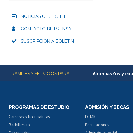
NOTICIAS U. DE CHILE
CONTACTO DE PRENSA
SUSCRIPCIÓN A BOLETÍN
Más información
TRÁMITES Y SERVICIOS PARA
Alumnas/os y ex
Matrícula en línea
Inscripción y cambio d
Consulta y certificado
PROGRAMAS DE ESTUDIO
ADMISIÓN Y BECAS
Certificado de alumno
Carreras y licenciaturas
DEMRE
Servicio médico y den
Bachillerato
Postulaciones
Pago de arancel y cré
Diplomados
Admisión especial