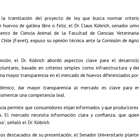
la tramitación del proyecto de ley que busca normar criterio
de huevos de gallina libre o feliz, el Dr. Claus Köbrich, senador uni
nto de Ciencia Animal de la Facultad de Ciencias Veterinaria
 Chile (Favet), expuso su opinión técnica ante la Comisión de Agri
nción, el Dr. Köbrich abordó aspectos clave para el desarrol
voluntario, basado en criterios simples como infraestructura y de
na mayor transparencia en el mercado de huevos diferenciados por 
démico, dar mayor transparencia al mercado es clave para e
fomentar una competencia leal.
ncia permite que consumidores elijan informados y que productores
as. El mercado necesita información clara y confianza; que quie
ba”, señaló el Dr. Köbrich.
os destacados de su presentación, el Senador Universitario plante