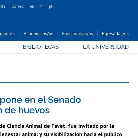
hile
Correo
en
fr
pt
Artes
Cs. Agronómicas
diantes
Académicas/os
Funcionarias/os
Egresadas/os
Cs. Forestales y Conservación
BIBLIOTECAS
LA UNIVERSIDAD
Cs. Sociales
Comunicación e Imagen
Economía y Negocios
Gobierno
Odontología
Estudios Internacionales
xpone en el Senado
Bachillerato
ón de huevos
Hospital Clínico
de Ciencia Animal de Favet, fue invitado por la
enestar animal y su visibilización hacia el público