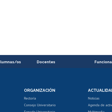
alumnas/os
Docentes
Funciona
Postulación a concursos
Cursos inte
internos de investigación
capacitació
e asignaturas
Consulta a bases de datos
Bienestar d
 de notas
ORGANIZACIÓN
ACTUALIDA
Perfeccionamiento
Portal de m
 regular
Editar Portafolio Académico
Certificado
Rectoría
Noticias
tal
Evaluación docente
Certificado
Consejo Universitario
Agenda de acti
dito alumnos
honorarios
Calificación académica
Senado Universitario
Multimedia