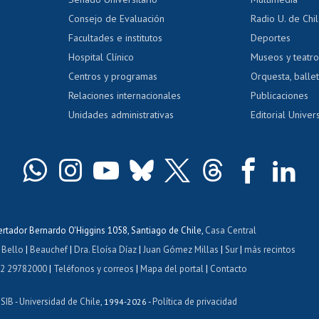
dito exalumnos
Gestión de 
Consejo de Evaluación
Radio U. de Chi
Postulación al AUCAI
y grados
Editar pági
Facultades e institutos
Deportes
Hospital Clínico
Museos y teatr
da tecnológica
Tarjeta TUI
Wifi
Acoso laboral
s
Centros y programas
Orquesta, ballet
Relaciones internacionales
Publicaciones
Unidades administrativas
Editorial Univers
bertador Bernardo O'Higgins 1058, Santiago de Chile,
Casa Central
 Bello
|
Beauchef
|
Dra. Eloísa Díaz
|
Juan Gómez Millas
|
Sur
|
más recintos
 2 29782000
|
Teléfonos y correos
|
Mapa del portal
|
Contacto
ISIB
Universidad de Chile
Política de privacidad
-
, 1994-2026 -