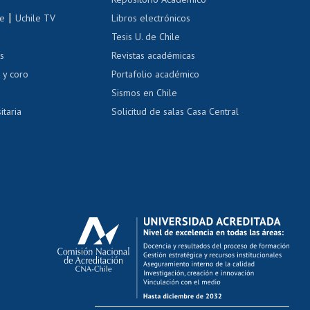
correo uchile
|
le
Uchile TV
Libros electrónicos
nas blancas
Tesis U. de Chile
os
Revistas académicas
, sexual y violencia
Denuncias administrativas
 y coro
Portafolio académico
Sismos en Chile
itaria
Solicitud de salas Casa Central