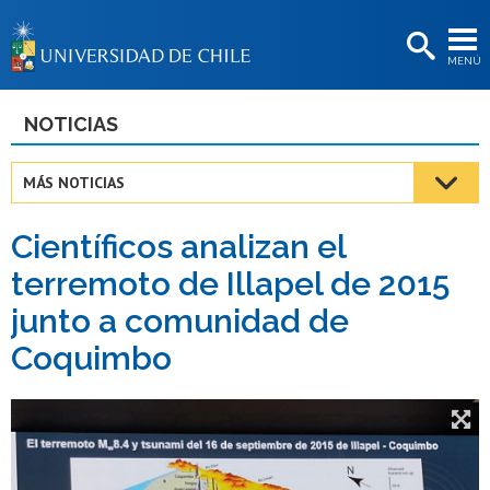
EXTENSIÓN
MENÚ
BIBLIOTECAS
LA UNIVERSIDAD
NOTICIAS
Postulantes
MÁS NOTICIAS
Estudiantes
Científicos analizan el
Académicas/os
terremoto de Illapel de 2015
Funcionarias/os
junto a comunidad de
Egresadas/os
Coquimbo