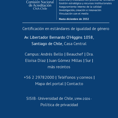
Funcionarias/os
Cursos internos de capacitación
Bienestar del personal
Certificación en estándares de igualdad de género
Portal de movilidad interna
Certificado de renta
Av. Libertador Bernardo O'Higgins 1058,
Santiago de Chile,
Casa Central
Certificado de renta honorarios
Gestión de correo uchile
Campus
:
Andrés Bello
|
Beauchef
|
Dra.
Editar páginas blancas
Eloísa Díaz
|
Juan Gómez Millas
|
Sur
|
más recintos
Extranjeras/os
Revalidación y reconocimiento de títulos
+56 2 29782000
|
Teléfonos y correos
|
Mapa del portal
|
Contacto
Postulación al Programa de Movilidad Estudiantil
Inscripción de asignaturas
SISIB
Universidad de Chile
Cursos de español
-
, 1994-2026 -
Política de privacidad
Mi Uchile
Ayuda tecnológica
Tarjeta TUI
Wifi