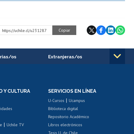
Copiar
https://uchile.cl/u231287
rias/os
Extranjeras/os
rnos de
Revalidación y reconocimiento
n
de títulos
el personal
Postulación al Programa de
Movilidad Estudiantil
D Y CULTURA
SERVICIOS EN LÍNEA
ovilidad interna
Inscripción de asignaturas
|
 de renta
U-Cursos
Ucampus
Cursos de español
 de renta
vidades
Biblioteca digital
Repositorio Académico
correo uchile
|
le
Uchile TV
Libros electrónicos
nas blancas
Tesis U. de Chile