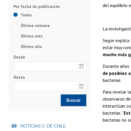
del equilibrio
Todas
Última semana
La investigaci
Último mes
Según explica 
Último año
estar muy con
mucho más gr
Desde
Durante años 
de posibles a
Hasta
bacterias.
Para revelar l
observaron dir
interactúan co
bacterias. “
Est
bacterias no s
NOTICIAS U. DE CHILE