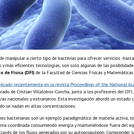
 de manipular a cierto tipo de bacterias para ofrecer servicios -hast
 y más eficientes tecnologías, son solo algunas de las posibilidad
 de Física (DFI)
de la Facultad de Ciencias Físicas y Matemáticas 
licado recientemente en la revista Proceedings of the National A
rado de Cristian Villalobos-Concha, junto a los profesores del DFI,
/as nacionales y extranjeros. Esta investigación abordó un estad
do se nadan en altas concentraciones.
nes bacterianas son un ejemplo paradigmático de materia activa, s
a coordinada consumiendo energía y manteniéndose fuera del equil
través de los flujos generados por su autopropulsión. Comprender l