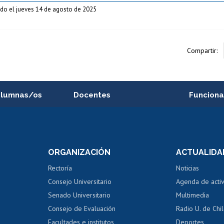
do el jueves 14 de agosto de 2025
Compartir:
alumnas/os
Docentes
Funciona
Postulación a concursos
Cursos inte
internos de investigación
capacitació
e asignaturas
Consulta a bases de datos
Bienestar d
 de notas
ORGANIZACIÓN
ACTUALIDA
Perfeccionamiento
Portal de m
 regular
Editar Portafolio Académico
Certificado
Rectoría
Noticias
tal
Evaluación docente
Certificado
Consejo Universitario
Agenda de acti
dito alumnos
honorarios
Calificación académica
Senado Universitario
Multimedia
dito exalumnos
Gestión de 
Consejo de Evaluación
Radio U. de Chi
Postulación al AUCAI
y grados
Editar pági
Facultades e institutos
Deportes