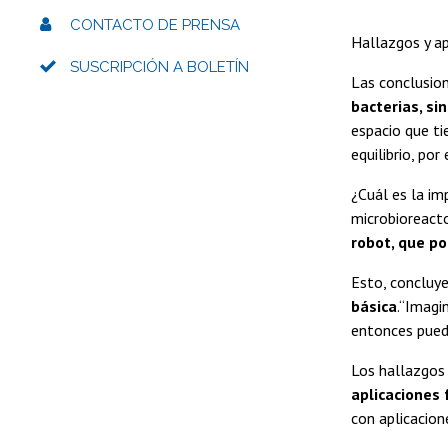
CONTACTO DE PRENSA
Hallazgos y ap
SUSCRIPCIÓN A BOLETÍN
Las conclusion
bacterias, si
espacio que ti
equilibrio, po
¿Cuál es la i
microbioreacto
robot, que p
Esto, concluye
básica
.“Imagi
entonces puedo
Los hallazgos
aplicaciones 
con aplicacione