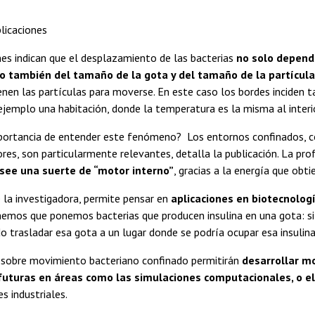
licaciones
es indican que el desplazamiento de las bacterias
no solo depende
no también del tamaño de la gota y del tamaño de la partícul
enen las partículas para moverse. En este caso los bordes inciden 
r ejemplo una habitación, donde la temperatura es la misma al interio
mportancia de entender este fenómeno? Los entornos confinados, c
res, son particularmente relevantes, detalla la publicación. La pr
osee una suerte de “motor interno”
, gracias a la energía que obt
 la investigadora, permite pensar en
aplicaciones en biotecnolog
nemos que ponemos bacterias que producen insulina en una gota: s
 trasladar esa gota a un lugar donde se podría ocupar esa insulina
 sobre movimiento bacteriano confinado permitirán
desarrollar m
futuras en áreas como las simulaciones computacionales, o el
s industriales.