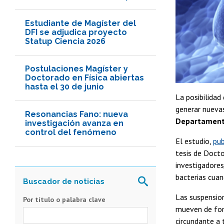
Estudiante de Magíster del
DFI se adjudica proyecto
Statup Ciencia 2026
Postulaciones Magíster y
Doctorado en Física abiertas
hasta el 30 de junio
La posibilidad
generar nuevas
Resonancias Fano: nueva
Departamento
investigación avanza en
control del fenómeno
El estudio,
pub
tesis de Docto
investigadores
bacterias cuan
Las suspensio
Por título o palabra clave
mueven de form
circundante a 