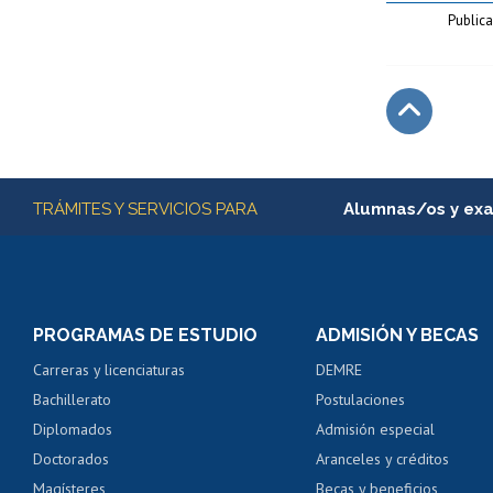
Publica
Subir
Más información
TRÁMITES Y SERVICIOS PARA
Alumnas/os y ex
Matrícula en línea
Inscripción y cambio d
Consulta y certificado
PROGRAMAS DE ESTUDIO
ADMISIÓN Y BECAS
Certificado de alumno
Carreras y licenciaturas
DEMRE
Servicio médico y den
Bachillerato
Postulaciones
Pago de arancel y cré
Diplomados
Admisión especial
Pago de arancel y cré
Doctorados
Aranceles y créditos
Certificado de títulos 
Magísteres
Becas y beneficios