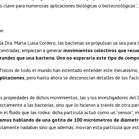
 es clave para numerosas aplicaciones biológicas o biotecnológicas”, 
ón
la Dra. María Luisa Cordero, las bacterias se propulsan ya sea para 
centradas, empiezan a generar
movimientos colectivos que recue
andes que una bacteria. Uno no esperaría este tipo de comp
físicos de todo el mundo han intentado entender este mecanismo
plicaciones
, pero hasta ahora se desconocían detalles de los fac
as propiedades de dichos movimientos, las y los investigadores del D
ectamente a las bacterias, sino que lo hicieron a través de otra par
n el fluido que las rodea: dicha partícula actuó como un “sensor”, 
amos hablando de una gotita de 100 micrómetros de diámetro
olamente nadaban sino que además, movían esta partícula que estaba