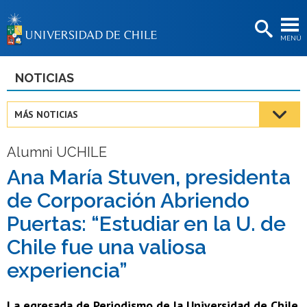
EXTENSIÓN
MENÚ
BIBLIOTECAS
LA UNIVERSIDAD
NOTICIAS
Postulantes
MÁS NOTICIAS
Estudiantes
Alumni UCHILE
Académicas/os
Ana María Stuven, presidenta
Funcionarias/os
de Corporación Abriendo
Egresadas/os
Puertas: “Estudiar en la U. de
Chile fue una valiosa
experiencia”
La egresada de Periodismo de la Universidad de Chile