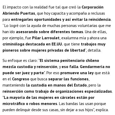
El impacto con la realidad fue tal que creó la
Corporación
Abriendo Puertas
, que hoy capacita y acompaña a reclusas
para
entregarles oportunidades y así evitar la reincidencia
.
“Lo logré con la ayuda de muchas personas voluntarias que me
han ido
asesorando sobre diferentes temas
. Una de ellas,
por ejemplo, fue
Pilar Larroulet
, exalumna mía y ahora una
criminóloga destacada en EE.UU.
que tiene
trabajos muy
pioneros sobre mujeres privadas de libertad
”, detalla.
Su enfoque es claro: "
El sistema penitenciario chileno
mezcla custodia y reinserción
, y
eso falla
.
Gendarmería no
puede ser juez y parte
". Por eso
promueve una ley
que está
en el
Congreso
que busca
separar las funciones
,
manteniendo
la custodia en manos del Estado
, pero la
reinserción como trabajo de organizaciones especializadas
.
"
La mayoría de las mujeres en cárceles están por
microtráfico o robos menores
. Las bandas las usan porque
pueden delinquir desde sus casas, sin dejar a sus hijos", explica.