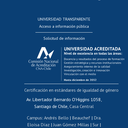
Postulación a concursos internos de investigación
Consulta a bases de datos
UNIVERSIDAD TRANSPARENTE
Perfeccionamiento
Acceso a información pública
Editar Portafolio Académico
Solicitud de información
Evaluación docente
Calificación académica
Postulación al AUCAI
Funcionarias/os
Cursos internos de capacitación
Bienestar del personal
Certificación en estándares de igualdad de género
Portal de movilidad interna
Certificado de renta
Av. Libertador Bernardo O'Higgins 1058,
Santiago de Chile,
Casa Central
Certificado de renta honorarios
Gestión de correo uchile
Campus
:
Andrés Bello
|
Beauchef
|
Dra.
Editar páginas blancas
Eloísa Díaz
|
Juan Gómez Millas
|
Sur
|