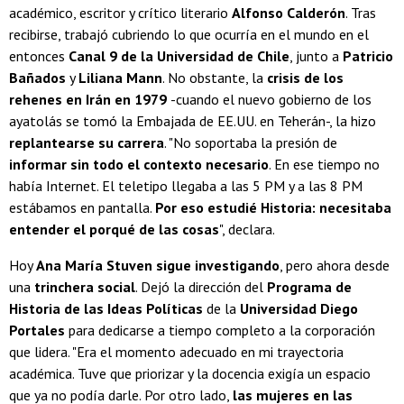
académico, escritor y crítico literario
Alfonso Calderón
. Tras
recibirse, trabajó cubriendo lo que ocurría en el mundo en el
entonces
Canal 9 de la Universidad de Chile
, junto a
Patricio
Bañados
y
Liliana Mann
. No obstante, la
crisis de los
rehenes en Irán en 1979
-cuando el nuevo gobierno de los
ayatolás se tomó la Embajada de EE.UU. en Teherán-, la hizo
replantearse su carrera
. "No soportaba la presión de
informar sin todo el contexto necesario
. En ese tiempo no
había Internet. El teletipo llegaba a las 5 PM y a las 8 PM
estábamos en pantalla.
Por eso estudié Historia: necesitaba
entender el porqué de las cosas
", declara.
Hoy
Ana María Stuven sigue investigando
, pero ahora desde
una
trinchera social
. Dejó la dirección del
Programa de
Historia de las Ideas Políticas
de la
Universidad Diego
Portales
para dedicarse a tiempo completo a la corporación
que lidera. "Era el momento adecuado en mi trayectoria
académica. Tuve que priorizar y la docencia exigía un espacio
que ya no podía darle. Por otro lado,
las mujeres en las