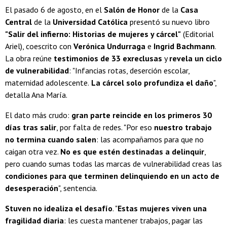
El pasado 6 de agosto, en el
Salón de Honor
de la
Casa
Central
de la
Universidad Católica
presentó su nuevo libro
"Salir del infierno: Historias de mujeres y cárcel"
(Editorial
Ariel), coescrito con
Verónica Undurraga
e
Ingrid Bachmann
.
La obra reúne
testimonios de 33 exreclusas
y
revela un ciclo
de vulnerabilidad
: "Infancias rotas, deserción escolar,
maternidad adolescente.
La cárcel solo profundiza el daño
",
detalla Ana María.
El dato más crudo:
gran parte reincide en los primeros 30
días tras salir
, por falta de redes. "Por eso
nuestro trabajo
no termina cuando salen
: las acompañamos para que no
caigan otra vez.
No es que estén destinadas a delinquir
,
pero cuando sumas todas las marcas de vulnerabilidad creas las
condiciones para que terminen delinquiendo en un acto de
desesperación
", sentencia.
Stuven no idealiza el desafío
. "
Estas mujeres viven una
fragilidad diaria
: les cuesta mantener trabajos, pagar las