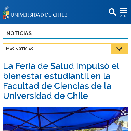
EXTENSIÓN
MENÚ
BIBLIOTECAS
LA UNIVERSIDAD
NOTICIAS
Postulantes
MÁS NOTICIAS
Estudiantes
La Feria de Salud impulsó el
Académicas/os
bienestar estudiantil en la
Funcionarias/os
Facultad de Ciencias de la
Egresadas/os
Universidad de Chile