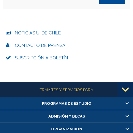
NOTICIAS U. DE CHILE
CONTACTO DE PRENSA
SUSCRIPCIÓN A BOLETÍN
Más información
TRÁMITES Y SERVICIOS PARA
PROGRAMAS DE ESTUDIO
Alumnas/os y exalumnas/os
Matrícula en línea
ADMISIÓN Y BECAS
Inscripción y cambio de asignaturas
ORGANIZACIÓN
Consulta y certificado de notas