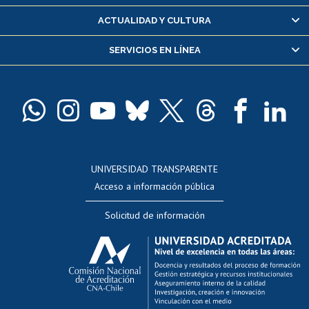
Certificado de alumno regular
ACTUALIDAD Y CULTURA
Servicio médico y dental
SERVICIOS EN LÍNEA
Pago de arancel y crédito alumnos
Pago de arancel y crédito exalumnos
Certificado de títulos y grados
Docentes
Postulación a concursos internos de investigación
Consulta a bases de datos
UNIVERSIDAD TRANSPARENTE
Perfeccionamiento
Acceso a información pública
Editar Portafolio Académico
Solicitud de información
Evaluación docente
Calificación académica
Postulación al AUCAI
Funcionarias/os
Cursos internos de capacitación