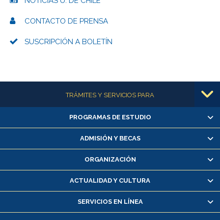
NOTICIAS U. DE CHILE
CONTACTO DE PRENSA
SUSCRIPCIÓN A BOLETÍN
Más información
TRÁMITES Y SERVICIOS PARA
PROGRAMAS DE ESTUDIO
Alumnas/os y exalumnas/os
Matrícula en línea
ADMISIÓN Y BECAS
Inscripción y cambio de asignaturas
ORGANIZACIÓN
Consulta y certificado de notas
Certificado de alumno regular
ACTUALIDAD Y CULTURA
Servicio médico y dental
SERVICIOS EN LÍNEA
Pago de arancel y crédito alumnos
Pago de arancel y crédito exalumnos