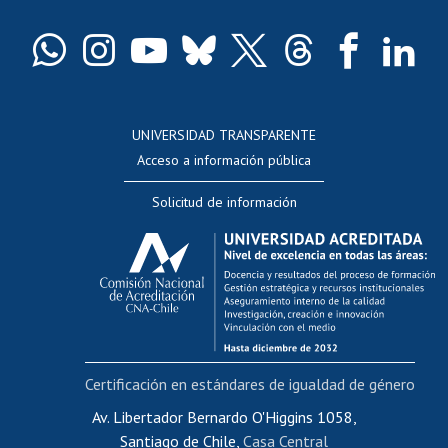
Certificado de títulos y grados
Docentes
Postulación a concursos internos de investigación
Consulta a bases de datos
UNIVERSIDAD TRANSPARENTE
Perfeccionamiento
Acceso a información pública
Editar Portafolio Académico
Solicitud de información
Evaluación docente
Calificación académica
Postulación al AUCAI
Funcionarias/os
Cursos internos de capacitación
Bienestar del personal
Certificación en estándares de igualdad de género
Portal de movilidad interna
Certificado de renta
Av. Libertador Bernardo O'Higgins 1058,
Santiago de Chile,
Casa Central
Certificado de renta honorarios