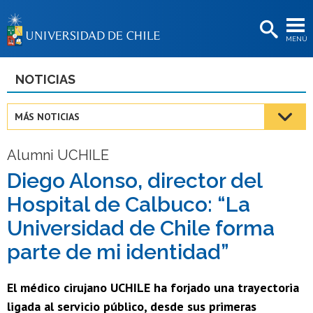
EXTENSIÓN
MENÚ
BIBLIOTECAS
LA UNIVERSIDAD
NOTICIAS
Postulantes
MÁS NOTICIAS
Estudiantes
Alumni UCHILE
Académicas/os
Diego Alonso, director del
Funcionarias/os
Hospital de Calbuco: “La
Egresadas/os
Universidad de Chile forma
parte de mi identidad”
El médico cirujano UCHILE ha forjado una trayectoria
ligada al servicio público, desde sus primeras