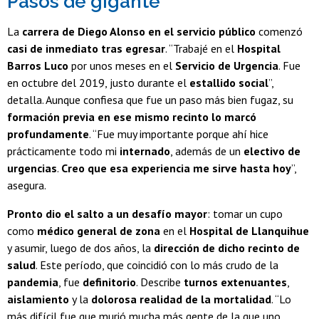
Pasos de gigante
La
carrera de Diego Alonso en el servicio público
comenzó
casi de inmediato tras egresar
. “Trabajé en el
Hospital
Barros Luco
por unos meses en el
Servicio de Urgencia
. Fue
en octubre del 2019, justo durante el
estallido social
”,
detalla. Aunque confiesa que fue un paso más bien fugaz, su
formación previa en ese mismo recinto lo marcó
profundamente
. “Fue muy importante porque ahí hice
prácticamente todo mi
internado
, además de un
electivo de
urgencias
.
Creo que esa experiencia me sirve hasta hoy
”,
asegura.
Pronto dio el salto a un desafío mayor
: tomar un cupo
como
médico general de zona
en el
Hospital de Llanquihue
y asumir, luego de dos años, la
dirección de dicho recinto de
salud
. Este período, que coincidió con lo más crudo de la
pandemia
, fue
definitorio
. Describe
turnos extenuantes
,
aislamiento
y la
dolorosa realidad de la mortalidad
. “Lo
más difícil fue que murió mucha más gente de la que uno