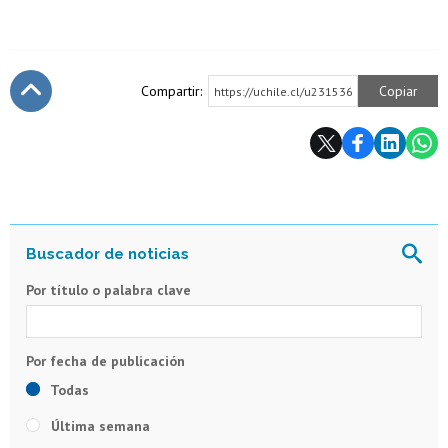
Compartir:
Copiar
https://uchile.cl/u231536
Subir
Por título o palabra clave
Todas
Última semana