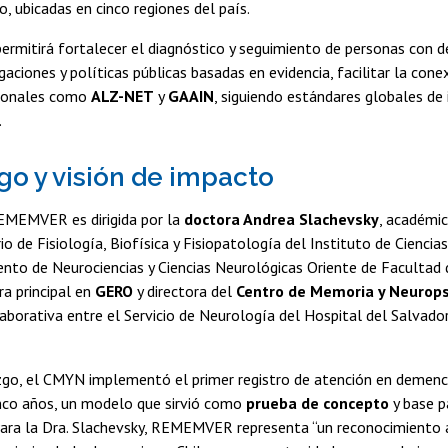
o, ubicadas en cinco regiones del país.
permitirá fortalecer el diagnóstico y seguimiento de personas con 
gaciones y políticas públicas basadas en evidencia, facilitar la cone
cionales como
ALZ-NET
y
GAAIN
, siguiendo estándares globales de 
.
go y visión de impacto
REMEMVER es dirigida por la
doctora Andrea Slachevsky
, académi
rio de Fisiología, Biofísica y Fisiopatología del Instituto de Cienci
nto de Neurociencias y Ciencias Neurológicas Oriente de Facultad 
ra principal en
GERO
y directora del
Centro de Memoria y Neurops
aborativa entre el Servicio de Neurología del Hospital del Salvador
zgo, el CMYN implementó el primer registro de atención en demenci
inco años, un modelo que sirvió como
prueba de concepto
y base p
a la Dra. Slachevsky, REMEMVER representa “un reconocimiento a