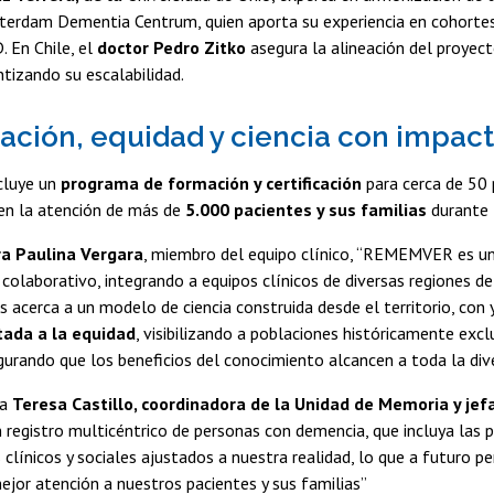
erdam Dementia Centrum, quien aporta su experiencia en cohortes
En Chile, el
doctor Pedro Zitko
asegura la alineación del proyect
ntizando su escalabilidad.
ación, equidad y ciencia con impact
cluye un
programa de formación y certificación
para cerca de 50 
en la atención de más de
5.000 pacientes y sus familias
durante 
a Paulina Vergara
, miembro del equipo clínico, “REMEMVER es un
olaborativo, integrando a equipos clínicos de diversas regiones del
os acerca a un modelo de ciencia construida desde el territorio, con
tada a la equidad
, visibilizando a poblaciones históricamente exc
gurando que los beneficios del conocimiento alcancen a toda la dive
ra
Teresa Castillo, coordinadora de la Unidad de Memoria y jef
n registro multicéntrico de personas con demencia, que incluya las pa
clínicos y sociales ajustados a nuestra realidad, lo que a futuro per
ejor atención a nuestros pacientes y sus familias”