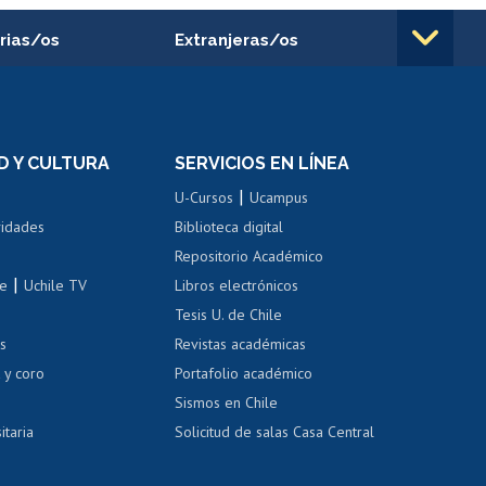
rias/os
Extranjeras/os
rnos de
Revalidación y reconocimiento
n
de títulos
el personal
Postulación al Programa de
Movilidad Estudiantil
D Y CULTURA
SERVICIOS EN LÍNEA
ovilidad interna
Inscripción de asignaturas
|
 de renta
U-Cursos
Ucampus
Cursos de español
 de renta
vidades
Biblioteca digital
Repositorio Académico
correo uchile
|
le
Uchile TV
Libros electrónicos
nas blancas
Tesis U. de Chile
os
Revistas académicas
, sexual y violencia
Denuncias administrativas
 y coro
Portafolio académico
Sismos en Chile
itaria
Solicitud de salas Casa Central