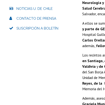
Neurología y 
Salud Cerebr
NOTICIAS U. DE CHILE
Salvador, enca
CONTACTO DE PRENSA
A ellos se su
SUSCRIPCIÓN A BOLETÍN
y parte de G
Hospital Guil
Carlos Orella
además,
fell
Los recintos a
en Santiago, 
Valdivia
y
de 
del San Borja 
Unidad de Mem
Reyes, de la
U
Memoria del Ho
Además, aseso
Graciela Muni