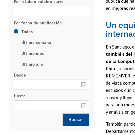
pública que ha
Por título o palabra clave
en mejoras rea
Un equi
Todas
interna
Última semana
En Santiago, e
Último mes
también del 
de la Computa
Último año
Chile
, respons
Desde
REMEMVER, el 
de vista compu
estudios clíni
Hasta
mayor y fluye 
para una mejor
y análisis en g
También parti
Departamento 