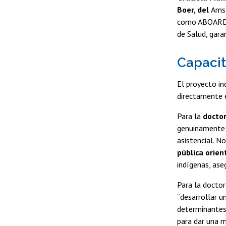
Boer, del
Amst
como ABOARD. 
de Salud, gara
Capacit
El proyecto in
directamente 
Para la
doctor
genuinamente c
asistencial. N
pública orien
indígenas, ase
Para la docto
“desarrollar u
determinantes 
para dar una m