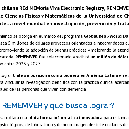
a chilena REd MEMoria Viva Electronic Registry, REMEMVE
e Ciencias Físicas y Matemáticas de la Universidad de Ch
tes a nivel mundial en investigación, prevención y trata
miento se otorga en el marco del programa
Global Real-World Da
asta 5 millones de dólares proyectos orientados a integrar datos cl
 promoviendo la adopción de buenas prácticas y mejorando la atenci
catoria,
REMEMVER
fue seleccionado y recibirá
un millón de dóla
n entre 2025 y 2027.
 logro,
Chile se posiciona como pionero en América Latina
en el
 vincular la investigación científica con la práctica clínica, acercan
ales de las personas que viven con demencia.
 REMEMVER y qué busca lograr?
esarrollará una
plataforma informática innovadora
para estandar
opsicológicos, de laboratorio y de neuroimagen de siete unidades d