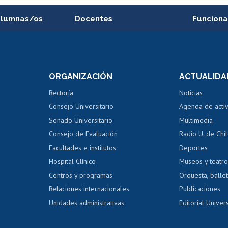
alumnas/os
Docentes
Funciona
Postulación a concursos
Cursos inte
internos de investigación
capacitació
e asignaturas
Consulta a bases de datos
Bienestar d
 de notas
ORGANIZACIÓN
ACTUALIDA
Perfeccionamiento
Portal de m
 regular
Editar Portafolio Académico
Certificado
Rectoría
Noticias
tal
Evaluación docente
Certificado
Consejo Universitario
Agenda de acti
dito alumnos
honorarios
Calificación académica
Senado Universitario
Multimedia
dito exalumnos
Gestión de 
Consejo de Evaluación
Radio U. de Chi
Postulación al AUCAI
y grados
Editar pági
Facultades e institutos
Deportes
Hospital Clínico
Museos y teatr
da tecnológica
Tarjeta TUI
Wifi
Acoso laboral
s
Centros y programas
Orquesta, ballet
Relaciones internacionales
Publicaciones
Unidades administrativas
Editorial Univers