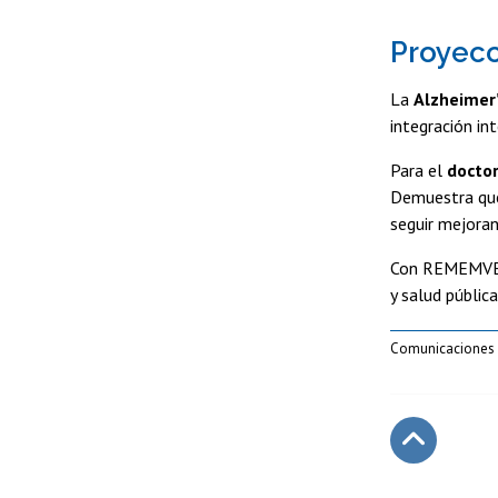
Proyecc
La
Alzheimer’
integración in
Para el
docto
Demuestra que 
seguir mejoran
Con REMEMV
y salud públic
Comunicaciones I
Subir