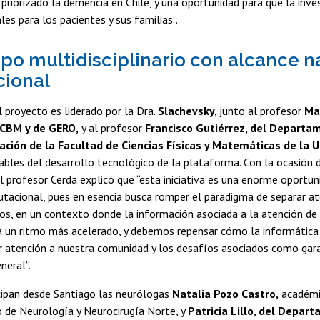
 priorizado la demencia en Chile, y una oportunidad para que la inve
les para los pacientes y sus familias”.
po multidisciplinario con alcance n
cional
l proyecto es liderado por la Dra.
Slachevsky,
junto al profesor
Mau
ICBM y de GERO,
y al profesor
Francisco Gutiérrez, del Departa
ción de la Facultad de Ciencias Físicas y Matemáticas de la 
ables del desarrollo tecnológico de la plataforma. Con la ocasión d
profesor Cerda explicó que “esta iniciativa es una enorme oportun
tacional, pues en esencia busca romper el paradigma de separar at
cos, en un contexto donde la información asociada a la atención de
a un ritmo más acelerado, y debemos repensar cómo la informática
 atención a nuestra comunidad y los desafíos asociados como garan
eneral”.
cipan desde Santiago las neurólogas
Natalia Pozo Castro,
académi
de Neurología y Neurocirugía Norte, y
Patricia Lillo, del Depar