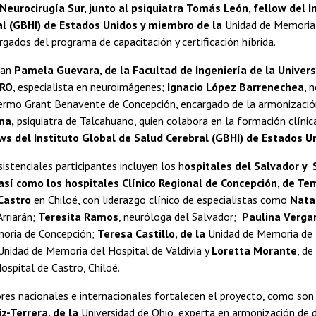
Neurocirugía Sur, junto al psiquiatra
Tomás León, fellow del
I
al (GBHI) de Estados Unidos y miembro de la
Unidad de Memoria 
rgados del programa de capacitación y certificación híbrida.
man
Pamela Guevara, de la Facultad de Ingeniería de la Univer
ERO
, especialista en neuroimágenes;
Ignacio López Barrenechea
, 
lermo Grant Benavente de Concepción, encargado de la armonizació
na,
psiquiatra de Talcahuano, quien colabora en la formación clínic
ows del
Instituto Global de Salud Cerebral (GBHI) de Estados U
sistenciales participantes incluyen los h
ospitales del Salvador y 
así como los hospitales Clínico Regional de Concepción, de T
Castro
en Chiloé, con liderazgo clínico de especialistas como
Natal
Arriarán;
Teresita Ramos
, neuróloga del Salvador;
Paulina Vergar
oria de Concepción;
Teresa Castillo, de la
Unidad de Memoria de
nidad de Memoria del Hospital de Valdivia y
Loretta Morante
, de
spital de Castro, Chiloé.
res nacionales e internacionales fortalecen el proyecto, como son
z-Terrera, de la
Universidad de Ohio, experta en armonización de d