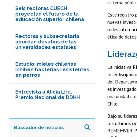
sistema públic
Seis rectoras CUECH
proyectan el futuro de la
Este registro 
educación superior chilena
nuevas investi
redes interna
Rectoras y subsecretaria
ética de datos
abordan desafíos de las
universidades estatales
Lideraz
Estudio: mieles chilenas
La iniciativa 
inhiben bacterias resistentes
Interdisciplina
en perros
del Departame
es investigado
Entrevista a Alicia Lira,
una unidad col
Premio Nacional de DDHH
Chile.
Bajo su lidera
los últimos c
REMEMVER. Par