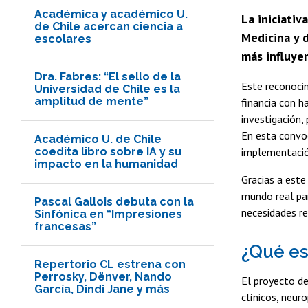
Académica y académico U.
La iniciativ
de Chile acercan ciencia a
Medicina y d
escolares
más influyen
Dra. Fabres: “El sello de la
Este reconoci
Universidad de Chile es la
amplitud de mente”
financia con h
investigación,
En esta convo
Académico U. de Chile
coedita libro sobre IA y su
implementació
impacto en la humanidad
Gracias a este
mundo real para
Pascal Gallois debuta con la
necesidades re
Sinfónica en “Impresiones
francesas”
¿Qué es
Repertorio CL estrena con
Perrosky, Dënver, Nando
El proyecto d
García, Dindi Jane y más
clínicos, neur