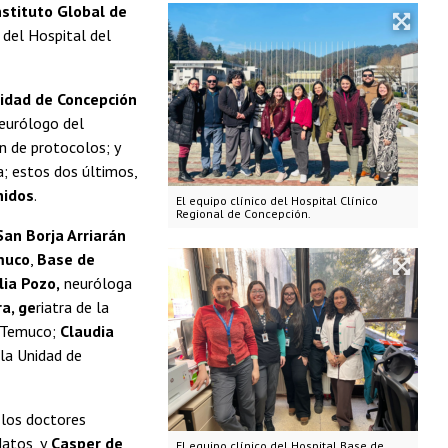
nstituto Global de
del Hospital del
sidad de Concepción
neurólogo del
n de protocolos; y
a; estos dos últimos,
nidos
.
El equipo clínico del Hospital Clínico
Regional de Concepción.
San Borja Arriarán
emuco
,
Base de
ia Pozo,
neuróloga
a, ge
riatra de la
 Temuco;
Claudia
 la Unidad de
 los doctores
atos, y
Casper de
El equipo clínico del Hospital Base de